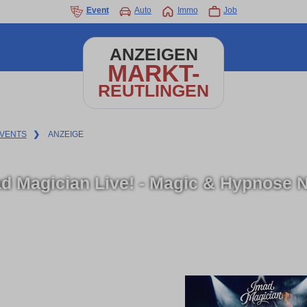
Event
Auto
Immo
Job
ANZEIGEN
MARKT-
REUTLINGEN
VENTS
❯
ANZEIGE
d Magician Live! - Magic & Hypnose N