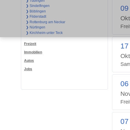
❯ Tübingen
❯ Sindelfingen
09
❯ Böblingen
❯ Filderstadt
Okt
❯ Rottenburg am Neckar
Frei
❯ Nürtingen
❯ Kirchheim unter Teck
Freizeit
17
Immobilien
Okt
Autos
Sam
Jobs
06
No
Frei
07