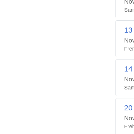
No
Sam
13
No
Frei
14
No
Sam
20
No
Frei