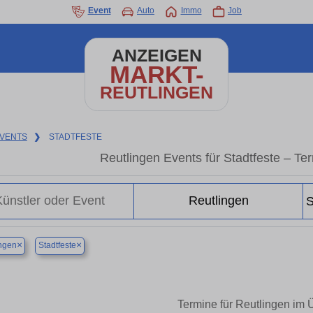
Event
Auto
Immo
Job
ANZEIGEN
MARKT-
REUTLINGEN
VENTS
❯
STADTFESTE
Reutlingen Events für Stadtfeste – Te
×
×
ngen
Stadtfeste
Termine für Reutlingen im 