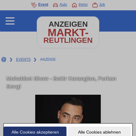
Event
Auto
Immo
Job
ANZEIGEN
MARKT-
REUTLINGEN
❯
EVENTS
❯
ANZEIGE
Muhabbet Show - Bekir Karaoglan, Furkan
Sevgi
Alle Cookies akzeptieren
Alle Cookies ablehnen