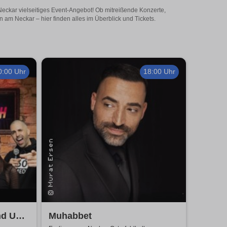
Neckar vielseitiges Event-Angebot! Ob mitreißende Konzerte,
am Neckar – hier finden alles im Überblick und Tickets.
0:00 Uhr
18:00 Uhr
nd Up
Muhabbet