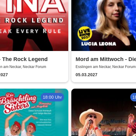
- The Rock Legend
Mord am Mittwoch - Di
Crime Show 2027 - Luc
en am Neckar, Neckar Forum
Esslingen am Neckar, Neckar Forum
Leona
2027
05.03.2027
18:00 Uhr
1