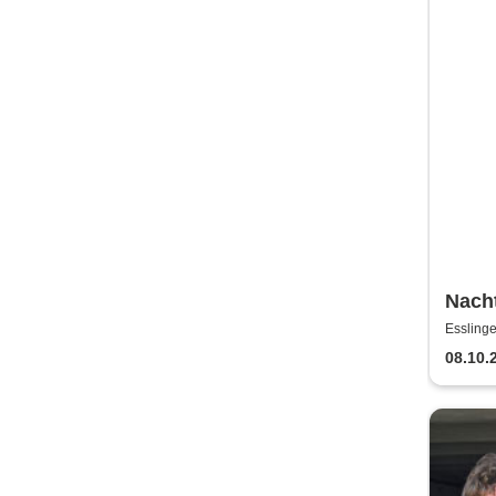
Nacht
Würt
Essling
Land
08.10.