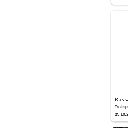
Kass
Troja
Essling
Land
25.10.