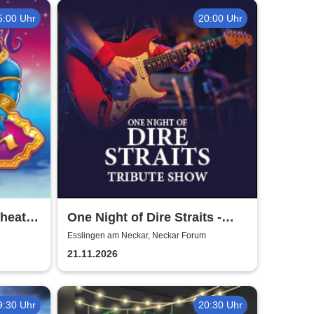
5:00 Uhr
20:00 Uhr
Theater
One Night of Dire Straits -
Tribute Show
Esslingen am Neckar, Neckar Forum
21.11.2026
9:30 Uhr
20:30 Uhr