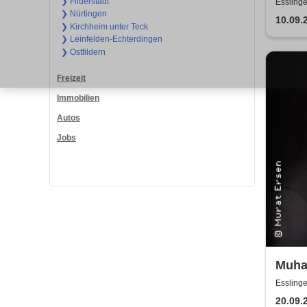
Show
❯ Filderstadt
Esslinge
❯ Nürtingen
10.09.
❯ Kirchheim unter Teck
❯ Leinfelden-Echterdingen
❯ Ostfildern
Freizeit
Immobilien
Autos
Jobs
Muha
Esslinge
20.09.