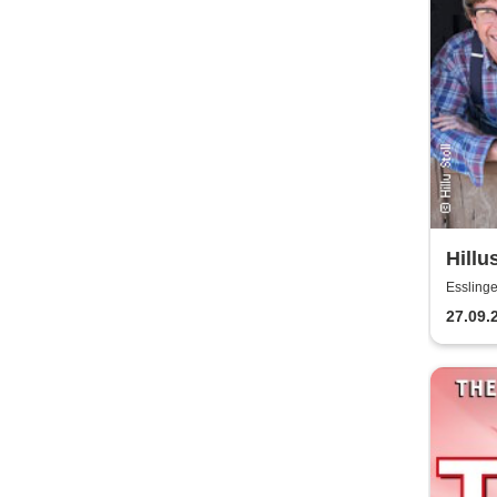
Hillu
norm
Esslinge
27.09.