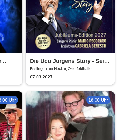
e
Die Udo Jürgens Story - Sein
ia
Leben, seine Liebe, seine
Esslingen am Neckar, Osterfeldhalle
Musik! Konzerte 2027
07.03.2027
8:00 Uhr
18:00 Uhr