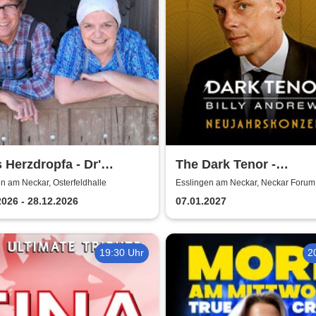
s Herzdropfa - Dr'
The Dark Tenor -
ale Wahnsinn!
Neujahrskonzerte
n am Neckar, Osterfeldhalle
Esslingen am Neckar, Neckar Forum
2026 - 28.12.2026
07.01.2027
19:30 Uhr
2