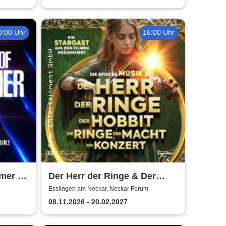
0:00 Uhr
16:00 Uhr
mmer &
Der Herr der Ringe & Der
of Film
Hobbit
Esslingen am Neckar, Neckar Forum
08.11.2026 - 20.02.2027