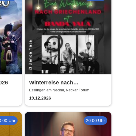
026
Winterreise nach
Griechenland mit Banda Yala
Esslingen am Neckar, Neckar Forum
19.12.2026
0:00 Uhr
20:00 Uhr