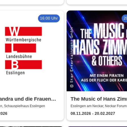
16:00 Uhr
2
andra und die Frauen
The Music of Hans Zi
s - Württembergische
Others - A Celebration 
en, Schauspielhaus Esslingen
Esslingen am Neckar, Neckar Forum
esbühne Esslingen
Music
2026
08.11.2026 - 20.02.2027