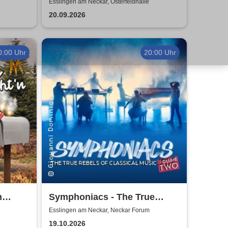
ngen
Esslingen am Neckar, Osterfeldhalle
20.09.2026
0:00 Uhr
20:00 Uhr
m
Symphoniacs - The True
Rebels Of Classical Music
Esslingen am Neckar, Neckar Forum
19.10.2026