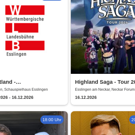
land -
Highland Saga - Tour 2
tembergische
en, Schauspielhaus Esslingen
Esslingen am Neckar, Neckar Forum
esbühne Esslingen
2026 - 16.12.2026
16.12.2026
18:00 Uhr
2