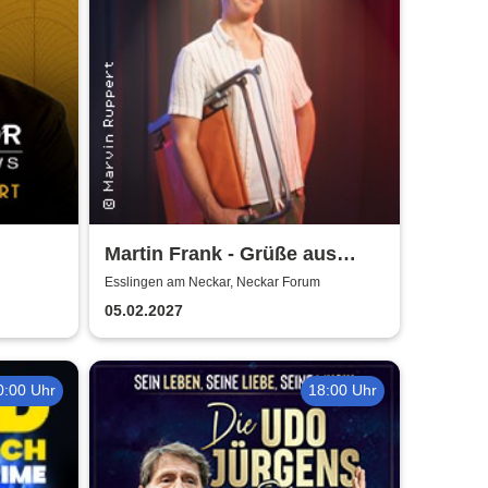
Martin Frank - Grüße aus
Allegro Süd
Esslingen am Neckar, Neckar Forum
05.02.2027
0:00 Uhr
18:00 Uhr