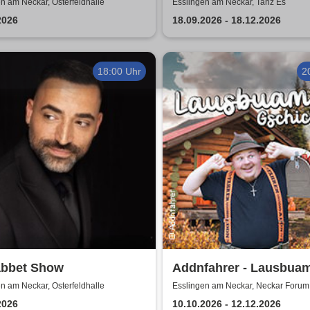
 2026
Comedy Show in Essli
n am Neckar, Osterfeldhalle
Esslingen am Neckar, Tanz Es
2026
18.09.2026 - 18.12.2026
18:00 Uhr
2
bbet Show
Addnfahrer - Lausbua
Gschicht'n
n am Neckar, Osterfeldhalle
Esslingen am Neckar, Neckar Forum
2026
10.10.2026 - 12.12.2026