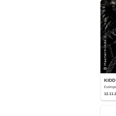
KIDD
Tour
Essling
12.11.