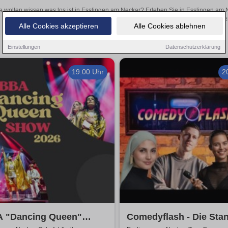
e wollen wissen was los ist in Esslingen am Neckar? Erleben Sie in Esslingen am 
inspirierende Theateraufführungen oder aufregende Veranstaltungen in Esslingen 
Alle Cookies akzeptieren
Alle Cookies ablehnen
Einstellungen
Datenschutzerklärung
19:00 Uhr
2
 "Dancing Queen"
Comedyflash - Die Sta