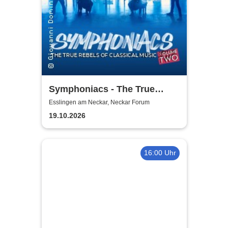
Symphoniacs - The True
Rebels Of Classical Music
Esslingen am Neckar, Neckar Forum
19.10.2026
16:00 Uhr