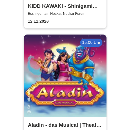
KIDD KAWAKI - Shinigami
Tour
Esslingen am Neckar, Neckar Forum
12.11.2026
15:00 Uhr
Aladin - das Musical | Theater