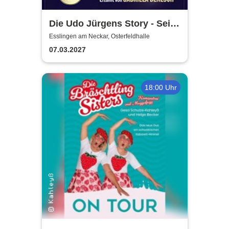
Die Udo Jürgens Story - Sein
Leben, seine Liebe, seine
Esslingen am Neckar, Osterfeldhalle
Musik! Konzerte 2027
07.03.2027
18:00 Uhr