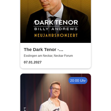
The Dark Tenor -
Neujahrskonzerte
Esslingen am Neckar, Neckar Forum
07.01.2027
20:00 Uhr