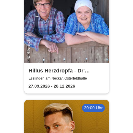
Hillus Herzdropfa - Dr'
normale Wahnsinn!
Esslingen am Neckar, Osterfeldhalle
27.09.2026 - 28.12.2026
20:00 Uhr