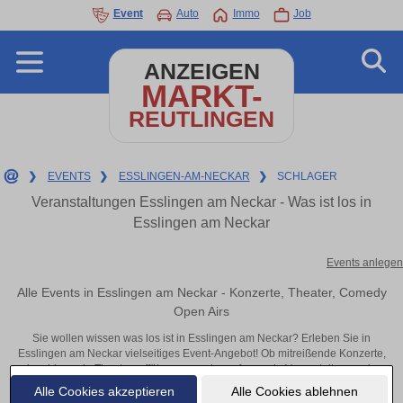
Event
Auto
Immo
Job
ANZEIGEN
MARKT-
REUTLINGEN
❯
EVENTS
❯
ESSLINGEN-AM-NECKAR
❯
SCHLAGER
Veranstaltungen Esslingen am Neckar - Was ist los in
Esslingen am Neckar
Events anlegen
Alle Events in Esslingen am Neckar - Konzerte, Theater, Comedy
Open Airs
Sie wollen wissen was los ist in Esslingen am Neckar? Erleben Sie in
Esslingen am Neckar vielseitiges Event-Angebot! Ob mitreißende Konzerte,
inspirierende Theateraufführungen oder aufregende Veranstaltungen in
Esslingen am Neckar – hier finden alles im Überblick und Tickets.
Alle Cookies akzeptieren
Alle Cookies ablehnen