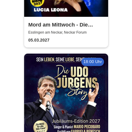
Mord am Mittwoch - Die
Crime Show 2027 - Lucia
Esslingen am Neckar, Neckar Forum
Leona
05.03.2027
18:00 Uhr