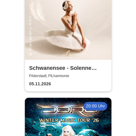
Schwanensee - Solenne
Ballet Classique
Filderstadt, FILharmonie
05.11.2026
20:00 Uhr