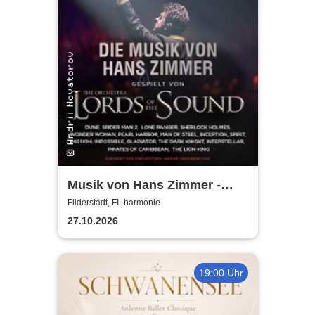
Musik von Hans Zimmer -
gespielt von Lords of the
Filderstadt, FILharmonie
Sound
27.10.2026
19:00 Uhr