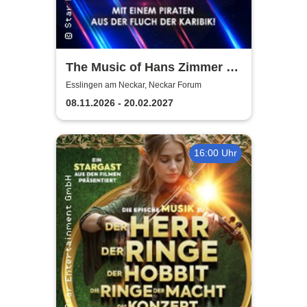
The Music of Hans Zimmer &
Others - A Celebration of Film
Esslingen am Neckar, Neckar Forum
Music
08.11.2026 - 20.02.2027
16:00 Uhr