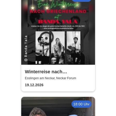
Winterreise nach
Griechenland mit Banda Yala
Esslingen am Neckar, Neckar Forum
19.12.2026
18:00 Uhr