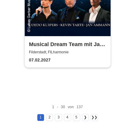
Musical Dream Team mit Jan
Ammann, Kevin Tarte, Oedo
Filderstadt, FILharmonie
Kuipers
07.02.2027
1 - 30 von 137
1
2
3
4
5
❯
❯❯