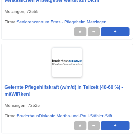
verlässlichen Arbeitgeber wartet auf Dich!
Metzingen, 72555
Firma:
Seniorenzentrum Erms - Pflegeheim Metzingen
★
➦
➜
Gelernte Pflegehilfskraft (w/m/d) in Teilzeit (40-60 %) -
mitWIRken!
Münsingen, 72525
Firma:
BruderhausDiakonie Martha-und-Paul-Stäbler-Stift
★
➦
➜