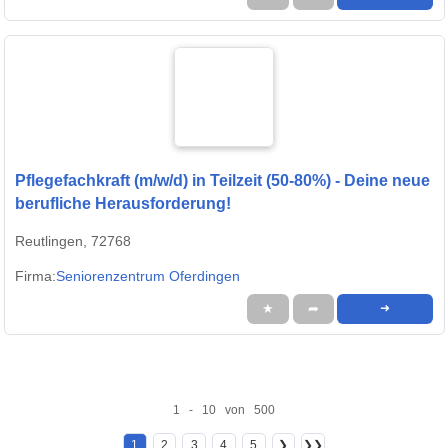
Pflegefachkraft (m/w/d) in Teilzeit (50-80%) - Deine neue
berufliche Herausforderung!
Reutlingen, 72768
Firma:
Seniorenzentrum Oferdingen
★
➦
➜
1 - 10 von 500
1
2
3
4
5
❯
❯❯