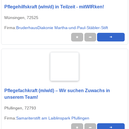
Pflegehilfskraft (w/m/d) in Teilzeit - mitWIRken!
Münsingen, 72525
Firma:
BruderhausDiakonie Martha-und-Paul-Stäbler-Stift
★
➦
➜
Pflegefachkraft (m/w/d) – Wir suchen Zuwachs in
unserem Team!
Pfullingen, 72793
Firma:
Samariterstift am Laiblinspark Pfullingen
★
➦
➜