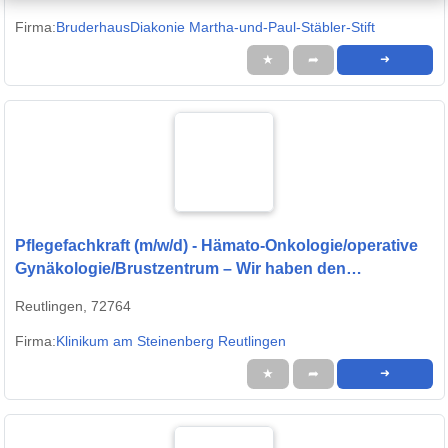
Firma:
BruderhausDiakonie Martha-und-Paul-Stäbler-Stift
★
➦
➜
Pflegefachkraft (m/w/d) - Hämato-Onkologie/operative
Gynäkologie/Brustzentrum – Wir haben den
passenden Job für Sie!
Reutlingen, 72764
Firma:
Klinikum am Steinenberg Reutlingen
★
➦
➜