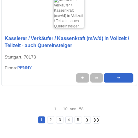
Kassierer / Verkäufer / Kassenkraft (m/w/d) in Vollzeit /
Teilzeit - auch Quereinsteiger
Stuttgart, 70173
Firma:
PENNY
★
➦
➜
1 - 10 von 58
1
2
3
4
5
❯
❯❯