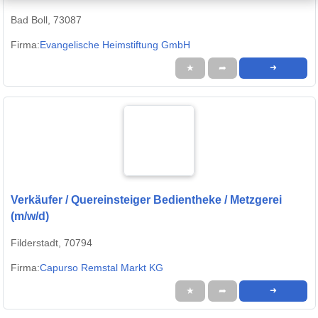
Bad Boll, 73087
Firma:
Evangelische Heimstiftung GmbH
★
➦
➜
Verkäufer / Quereinsteiger Bedientheke / Metzgerei
(m/w/d)
Filderstadt, 70794
Firma:
Capurso Remstal Markt KG
★
➦
➜