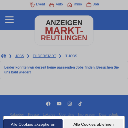
Event
Auto
Immo
Job
ANZEIGEN
MARKT-
REUTLINGEN
❯
JOBS
❯
FILDERSTADT
❯
IT-JOBS
Leider konnten wir derzeit keine passenden Jobs finden. Besuchen Sie
uns bald wieder!
Ratgeber
Presse
Lokales
Über Uns
Impressum
Datenschutz
Cookies
Alle Cookies akzeptieren
Alle Cookies ablehnen