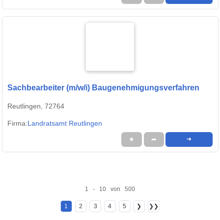
Sachbearbeiter (m/w/i) Baugenehmigungsverfahren
Reutlingen, 72764
Firma:
Landratsamt Reutlingen
★
➦
➜
1 - 10 von 500
1
2
3
4
5
❯
❯❯