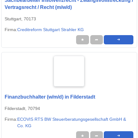
Sachbearbeiter Insolvenzrecht - Zwangsvollstreckung /
Vertragsrecht / Recht (m/w/d)
Stuttgart, 70173
Firma:
Creditreform Stuttgart Strahler KG
★
➦
➜
Finanzbuchhalter (w/m/d) in Filderstadt
Filderstadt, 70794
Firma:
ECOVIS RTS BW Steuerberatungsgesellschaft GmbH &
Co. KG
★
➦
➜