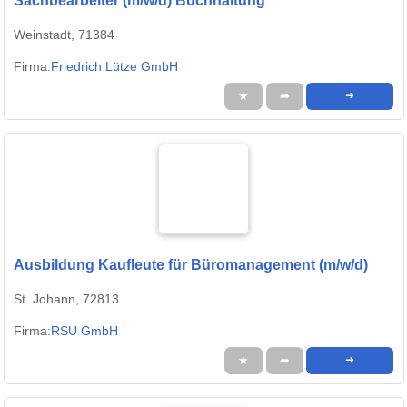
Sachbearbeiter (m/w/d) Buchhaltung
Weinstadt, 71384
Firma:
Friedrich Lütze GmbH
★
➦
➜
Ausbildung Kaufleute für Büromanagement (m/w/d)
St. Johann, 72813
Firma:
RSU GmbH
★
➦
➜