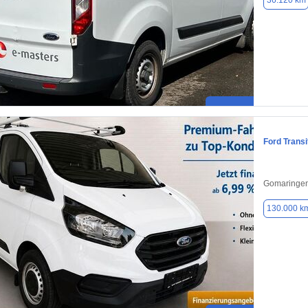
36.120 km
Ford Trans
Gomaringen
130.000 k