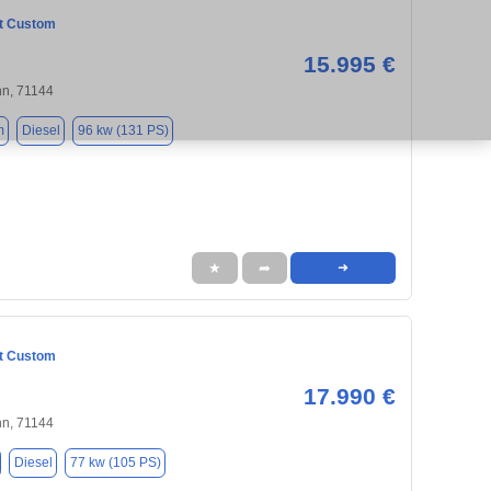
it Custom
15.995 €
nn, 71144
m
Diesel
96 kw (131 PS)
★
➦
➜
it Custom
17.990 €
nn, 71144
Diesel
77 kw (105 PS)