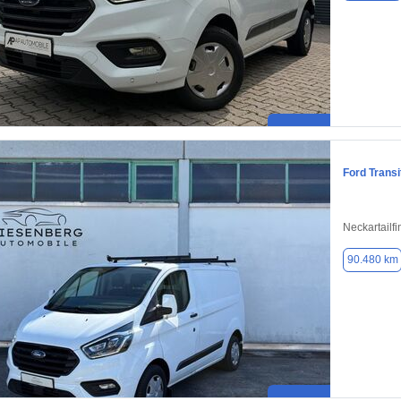
Ford Trans
Neckartailf
90.480 km