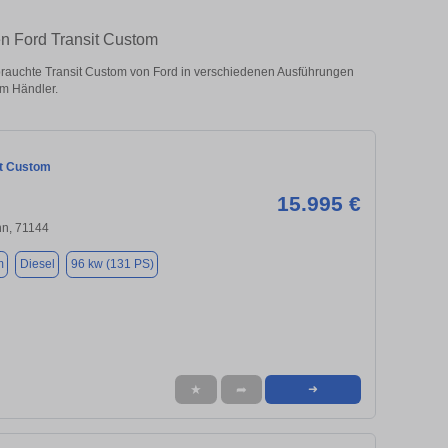
en Ford Transit Custom
rauchte Transit Custom von Ford in verschiedenen Ausführungen
om Händler.
it Custom
15.995 €
nn, 71144
m
Diesel
96 kw (131 PS)
★
➦
➜