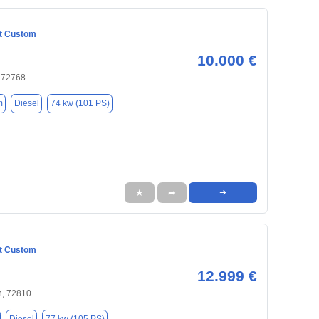
it Custom
10.000 €
, 72768
m
Diesel
74 kw (101 PS)
★
➦
➜
it Custom
12.999 €
, 72810