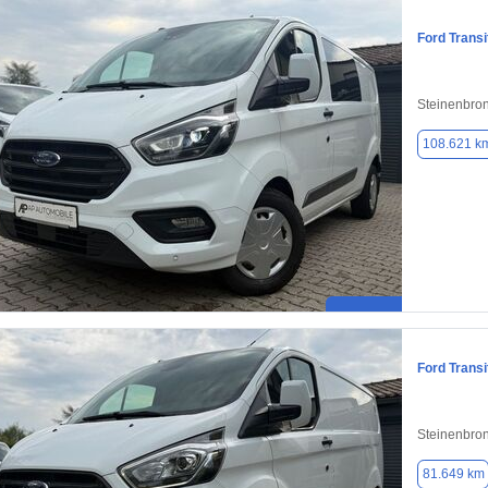
Ford Trans
Steinenbro
108.621 k
Ford Trans
Steinenbro
81.649 km