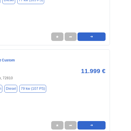
Diesel
77 kw (105 PS)
★
➦
➜
it Custom
11.999 €
, 72810
m
Diesel
79 kw (107 PS)
★
➦
➜