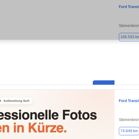
Ford Trans
Steinenbro
106.593 k
Ford Trans
Steinenbro
74.849 km