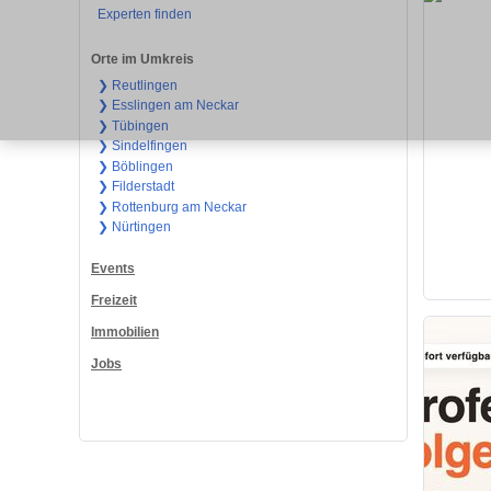
Experten finden
Orte im Umkreis
❯ Reutlingen
❯ Esslingen am Neckar
❯ Tübingen
❯ Sindelfingen
❯ Böblingen
❯ Filderstadt
❯ Rottenburg am Neckar
❯ Nürtingen
Events
Freizeit
Immobilien
Jobs