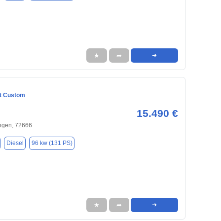
★
➦
➜
it Custom
15.490 €
ingen, 72666
Diesel
96 kw (131 PS)
★
➦
➜