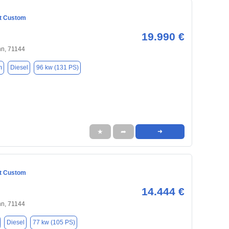
it Custom
19.990 €
nn, 71144
m
Diesel
96 kw (131 PS)
★
➦
➜
it Custom
14.444 €
nn, 71144
Diesel
77 kw (105 PS)