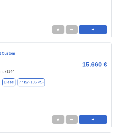
★
➦
➜
it Custom
15.660 €
nn, 71144
Diesel
77 kw (105 PS)
★
➦
➜