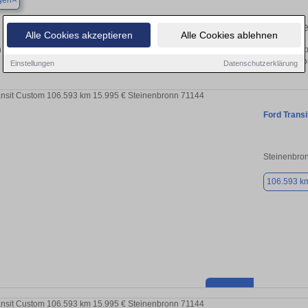
gen
Finden Sie in Ehningen Ihren gebraucht
Alle Cookies akzeptieren
Alle Cookies ablehnen
 Sie in Ehningen einen Ford Transit Custom Gebrauchtwagen? Entdecken Sie geb
und Preisklassen von privat und v
Einstellungen
Datenschutzerklärung
Ford Trans
Steinenbro
106.593 k