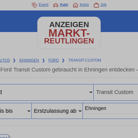
Event
Auto
Immo
Job
ANZEIGEN
MARKT-
REUTLINGEN
UTOS
❯
EHNINGEN
❯
FORD
❯
TRANSIT-CUSTOM
Ford Transit Custom gebraucht in Ehningen entdecken 
×