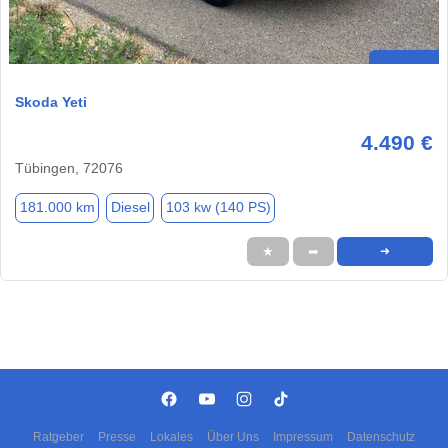
Skoda Yeti
4.490 €
Tübingen, 72076
181.000 km
Diesel
103 kw (140 PS)
★
➦
➜
Ratgeber
Presse
Lokales
Über Uns
Impressum
Datenschutz