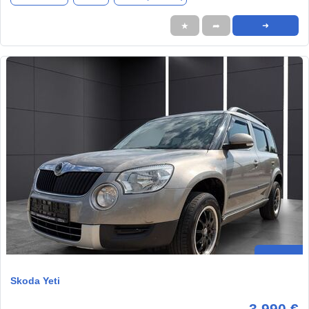
★
➦
➜
Skoda Yeti
3.990 €