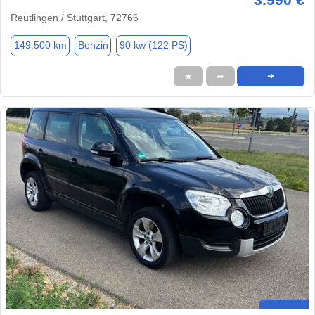
Reutlingen / Stuttgart, 72766
149.500 km
Benzin
90 kw (122 PS)
★
➦
➜