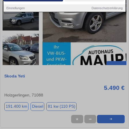
Einstellungen
Datenschutzerklärung
Skoda Yeti
5.490 €
Holzgerlingen, 71088
191.400 km
Diesel
81 kw (110 PS)
★
➦
➜