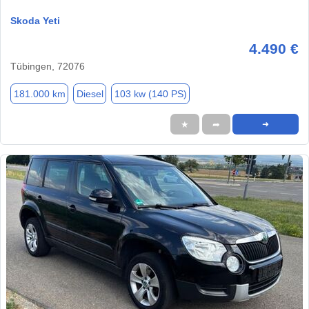
Skoda Yeti
4.490 €
Tübingen, 72076
181.000 km
Diesel
103 kw (140 PS)
★
➦
➜