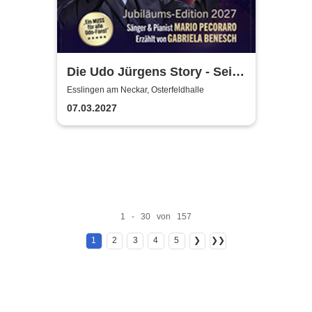
Die Udo Jürgens Story - Sein
Leben, seine Liebe, seine
Esslingen am Neckar, Osterfeldhalle
Musik! Konzerte 2027
07.03.2027
1 - 30 von 157
1
2
3
4
5
❯
❯❯