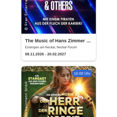
The Music of Hans Zimmer &
Others - A Celebration of Film
Esslingen am Neckar, Neckar Forum
Music
08.11.2026 - 20.02.2027
16:00 Uhr