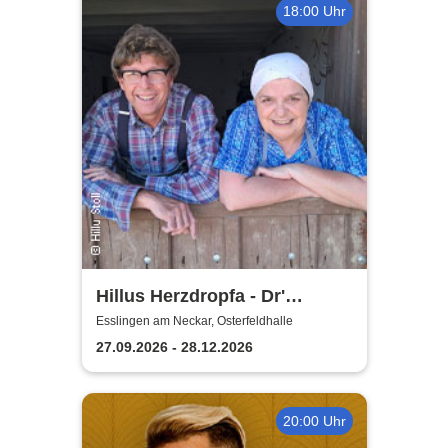
18:00 Uhr
Hillus Herzdropfa - Dr'
normale Wahnsinn!
Esslingen am Neckar, Osterfeldhalle
27.09.2026 - 28.12.2026
20:00 Uhr