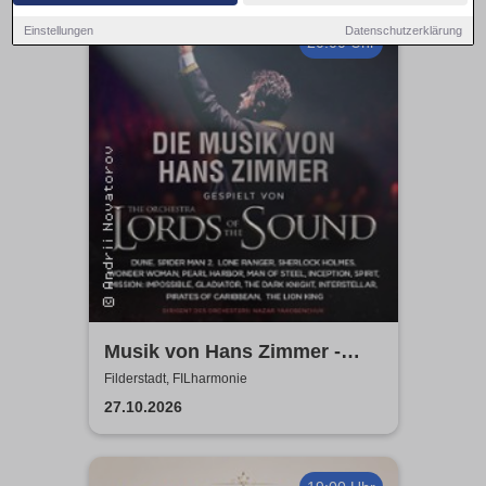
Einstellungen
Datenschutzerklärung
20:00 Uhr
Musik von Hans Zimmer -
gespielt von Lords of the
Filderstadt, FILharmonie
Sound
27.10.2026