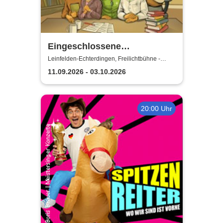
Eingeschlossene
Gesellschaft - Theater unter
Leinfelden-Echterdingen, Freilichtbühne -
Theater u. d. Kuppeln
den Kuppeln
11.09.2026 - 03.10.2026
20:00 Uhr