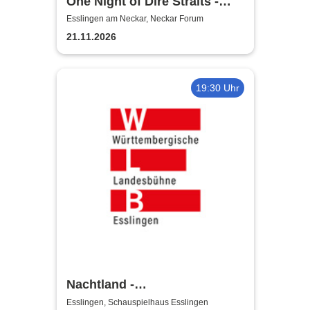
One Night of Dire Straits -
Tribute Show
Esslingen am Neckar, Neckar Forum
21.11.2026
19:30 Uhr
Nachtland -
Württembergische
Esslingen, Schauspielhaus Esslingen