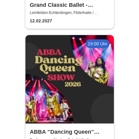
Grand Classic Ballet -
Schwanensee - Jenseits der
Leinfelden-Echterdingen, Filderhalle /
Kongress-u.KulturCentrum
Bühne mit live Streichquartett
12.02.2027
19:00 Uhr
ABBA "Dancing Queen"