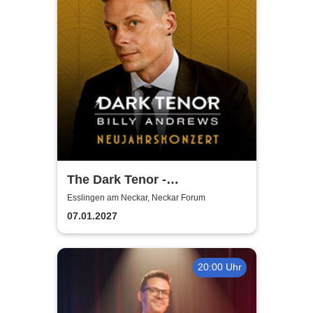
The Dark Tenor -
Neujahrskonzerte
Esslingen am Neckar, Neckar Forum
07.01.2027
20:00 Uhr