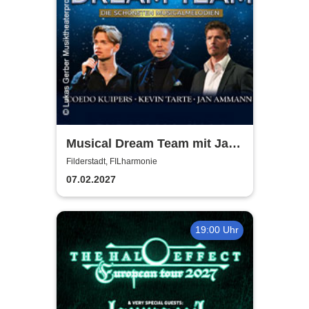
Musical Dream Team mit Jan
Ammann, Kevin Tarte, Oedo
Filderstadt, FILharmonie
Kuipers
07.02.2027
19:00 Uhr