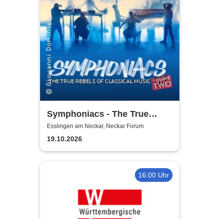
Symphoniacs - The True
Rebels Of Classical Music
Esslingen am Neckar, Neckar Forum
19.10.2026
16:00 Uhr