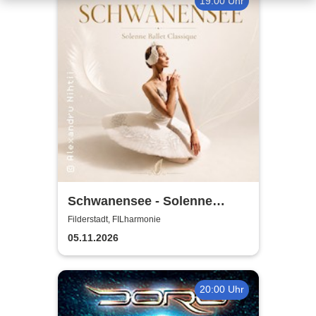
19:00 Uhr
Schwanensee - Solenne
Ballet Classique
Filderstadt, FILharmonie
05.11.2026
20:00 Uhr