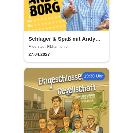
Schlager & Spaß mit Andy
Borg und Gästen
Filderstadt, FILharmonie
27.04.2027
19:30 Uhr