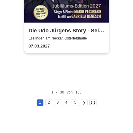
Die Udo Jürgens Story - Sein
Leben, seine Liebe, seine
Esslingen am Neckar, Osterfeldhalle
Musik! Konzerte 2027
07.03.2027
1 - 30 von 158
1
2
3
4
5
❯
❯❯