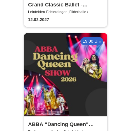
Grand Classic Ballet -
Schwanensee - Jenseits der
Leinfelden-Echterdingen, Filderhalle /
Kongress-u.KulturCentrum
Bühne mit live Streichquartett
12.02.2027
19:00 Uhr
ABBA "Dancing Queen"