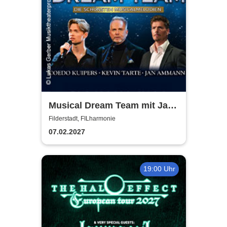
Musical Dream Team mit Jan
Ammann, Kevin Tarte, Oedo
Filderstadt, FILharmonie
Kuipers
07.02.2027
19:00 Uhr