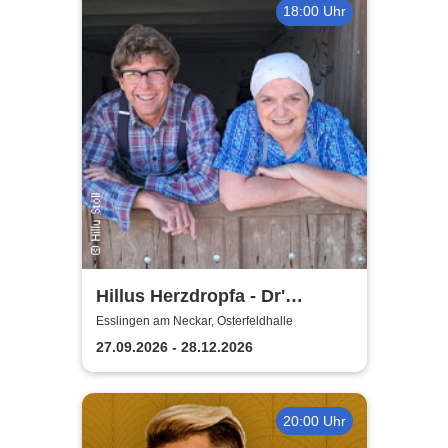
18:00 Uhr
Hillus Herzdropfa - Dr'
normale Wahnsinn!
Esslingen am Neckar, Osterfeldhalle
27.09.2026 - 28.12.2026
20:00 Uhr