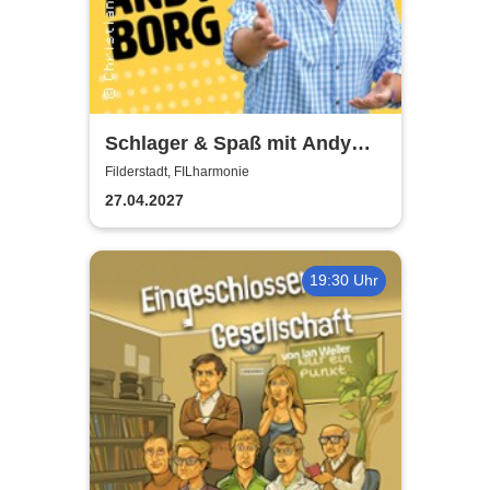
Schlager & Spaß mit Andy
Borg und Gästen
Filderstadt, FILharmonie
27.04.2027
19:30 Uhr