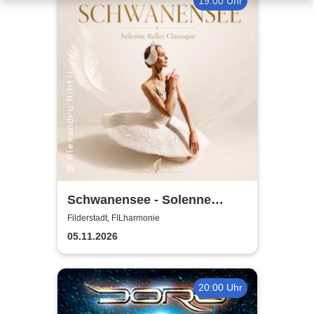
19:00 Uhr
Schwanensee - Solenne
Ballet Classique
Filderstadt, FILharmonie
05.11.2026
20:00 Uhr