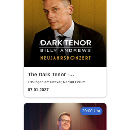
The Dark Tenor -
Neujahrskonzerte
Esslingen am Neckar, Neckar Forum
07.01.2027
20:00 Uhr