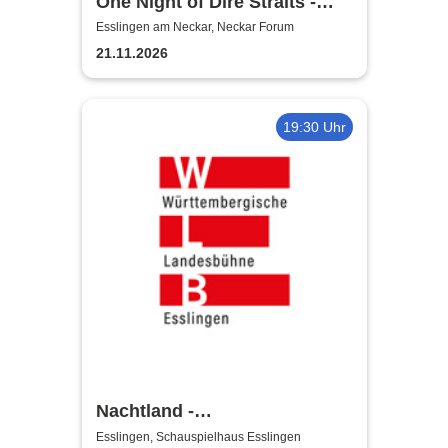
One Night of Dire Straits -
Tribute Show
Esslingen am Neckar, Neckar Forum
21.11.2026
19:30 Uhr
Nachtland -
Württembergische
Esslingen, Schauspielhaus Esslingen