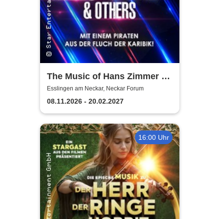
The Music of Hans Zimmer &
Others - A Celebration of Film
Esslingen am Neckar, Neckar Forum
Music
08.11.2026 - 20.02.2027
16:00 Uhr