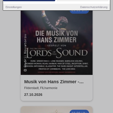
Einstellungen
Datenschutzerklärung
20:00 Uhr
Musik von Hans Zimmer -
gespielt von Lords of the
Filderstadt, FILharmonie
Sound
27.10.2026