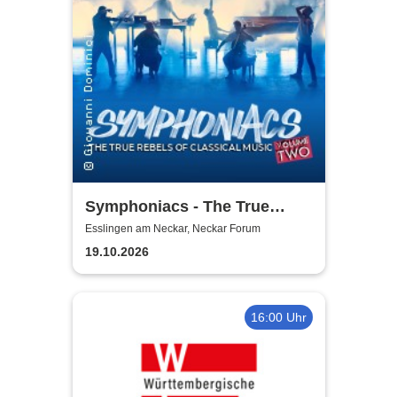
Symphoniacs - The True
Rebels Of Classical Music
Esslingen am Neckar, Neckar Forum
19.10.2026
16:00 Uhr