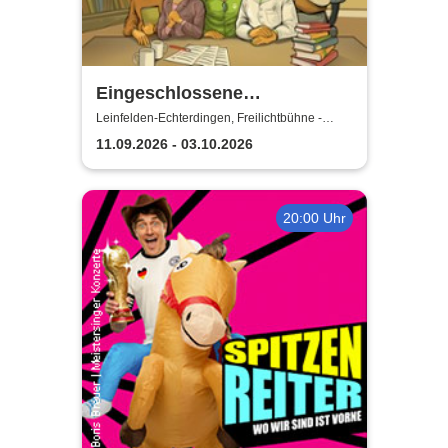
Eingeschlossene
Gesellschaft - Theater unter
Leinfelden-Echterdingen, Freilichtbühne -
Theater u. d. Kuppeln
den Kuppeln
11.09.2026 - 03.10.2026
20:00 Uhr