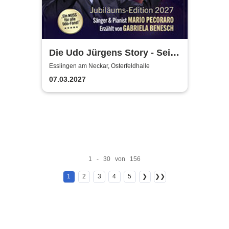
Die Udo Jürgens Story - Sein
Leben, seine Liebe, seine
Esslingen am Neckar, Osterfeldhalle
Musik! Konzerte 2027
07.03.2027
1 - 30 von 156
1
2
3
4
5
❯
❯❯