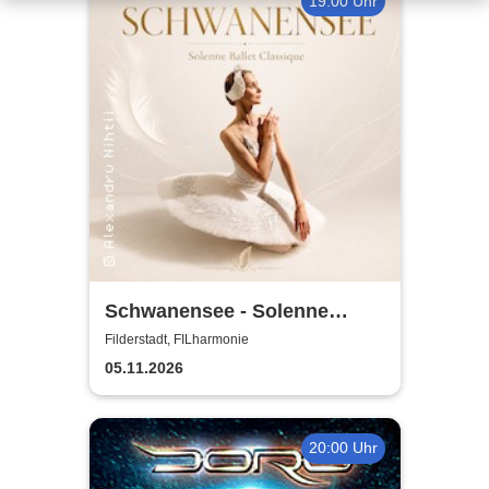
19:00 Uhr
Schwanensee - Solenne
Ballet Classique
Filderstadt, FILharmonie
05.11.2026
20:00 Uhr