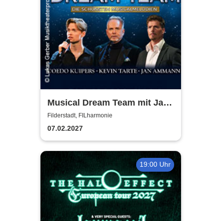
Musical Dream Team mit Jan
Ammann, Kevin Tarte, Oedo
Filderstadt, FILharmonie
Kuipers
07.02.2027
19:00 Uhr