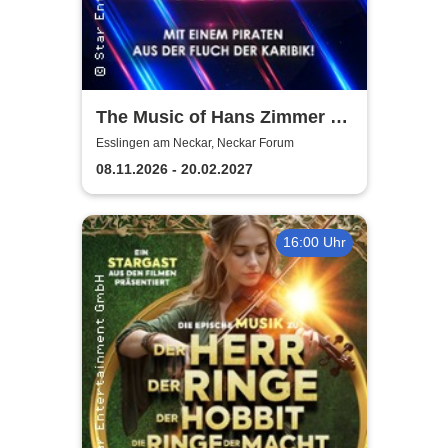
The Music of Hans Zimmer &
Others - A Celebration of Film
Esslingen am Neckar, Neckar Forum
Music
08.11.2026 - 20.02.2027
16:00 Uhr