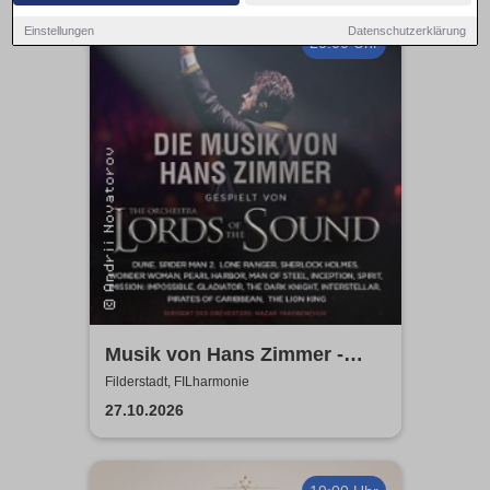
Einstellungen
Datenschutzerklärung
20:00 Uhr
Musik von Hans Zimmer -
gespielt von Lords of the
Filderstadt, FILharmonie
Sound
27.10.2026