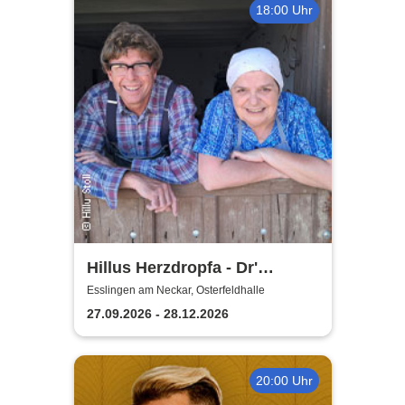
18:00 Uhr
Hillus Herzdropfa - Dr'
normale Wahnsinn!
Esslingen am Neckar, Osterfeldhalle
27.09.2026 - 28.12.2026
20:00 Uhr