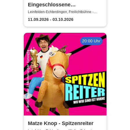
Eingeschlossene
Gesellschaft - Theater unter
Leinfelden-Echterdingen, Freilichtbühne -
Theater u. d. Kuppeln
den Kuppeln
11.09.2026 - 03.10.2026
20:00 Uhr
Matze Knop - Spitzenreiter