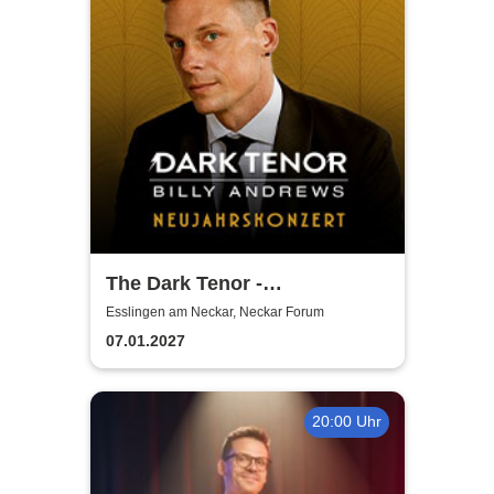
The Dark Tenor -
Neujahrskonzerte
Esslingen am Neckar, Neckar Forum
07.01.2027
20:00 Uhr