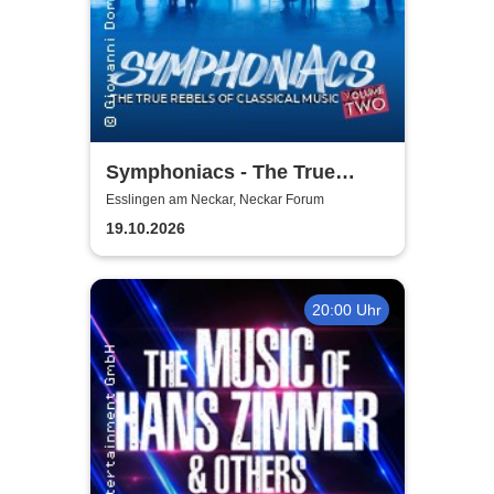
Symphoniacs - The True
Rebels Of Classical Music
Esslingen am Neckar, Neckar Forum
19.10.2026
20:00 Uhr