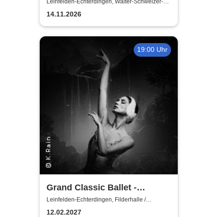
Leinfelden-Echterdingen, Walter-Schweizer-
Kulturforum Goldäcker
14.11.2026
19:00 Uhr
Grand Classic Ballet -
Schwanensee - Jenseits der
Leinfelden-Echterdingen, Filderhalle /
Kongress-u.KulturCentrum
Bühne mit live Streichquartett
12.02.2027