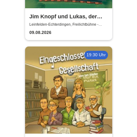
Jim Knopf und Lukas, der
Lokomotivführer - Theater
Leinfelden-Echterdingen, Freilichtbühne -
Theater u. d. Kuppeln
unter den Kuppeln
09.08.2026
19:30 Uhr