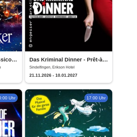
ssico
Das Kriminal Dinner - Prêt-à-
morter - Der letzte Schrei
n
Sindelfingen, Erikson Hotel
21.11.2026 - 10.01.2027
0:00 Uhr
17:00 Uhr