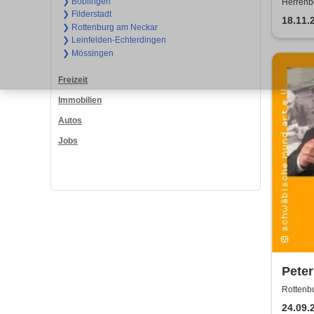
Show
❯ Böblingen
Herrenbe
❯ Filderstadt
18.11.
❯ Rottenburg am Neckar
❯ Leinfelden-Echterdingen
❯ Mössingen
Freizeit
Immobilien
Autos
Jobs
Peter
MundA
Rottenbu
Eintr
24.09.