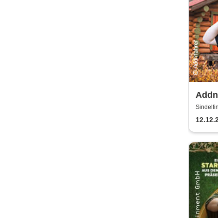
Addn
Gschi
Sindelfi
12.12.