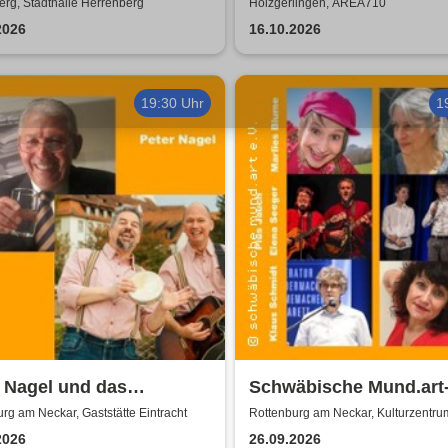
 2026
rg, Stadthalle Herrenberg
Holzgerlingen, AREA710
2026
16.10.2026
19:30 Uhr
1
 Nagel und das
Schwäbische Mund.art-
rt-Brettle | Gaststätte
Blaupreisträger*innen 
rg am Neckar, Gaststätte Eintracht
Rottenburg am Neckar, Kulturzentru
Zehntscheuer
acht
2002 bis 2025
2026
26.09.2026