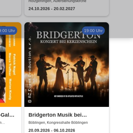
Holzgerlingen, Auferstehungskirche
24.10.2026 - 20.02.2027
9:00 Uhr
19:00 Uhr
Gala -
Bridgerton Musik bei
von
Kerzenschein
m
Böblingen, Kongresshalle Böblingen
20.09.2026 - 06.10.2026