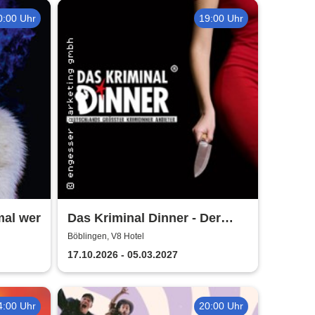
0:00 Uhr
19:00 Uhr
mal wer
Das Kriminal Dinner - Der
letzte Joint der Marie Juana
n
Böblingen, V8 Hotel
17.10.2026 - 05.03.2027
4:00 Uhr
20:00 Uhr