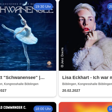
Kerzenschein
19:30 Uhr
2
tt "Schwanensee" |
Lisa Eckhart - Ich war 
isches Etoile Ballett
en, Kongresshalle Böblingen
Böblingen, Kongresshalle Böblinge
2027
20.02.2027
18:00 Uhr
1