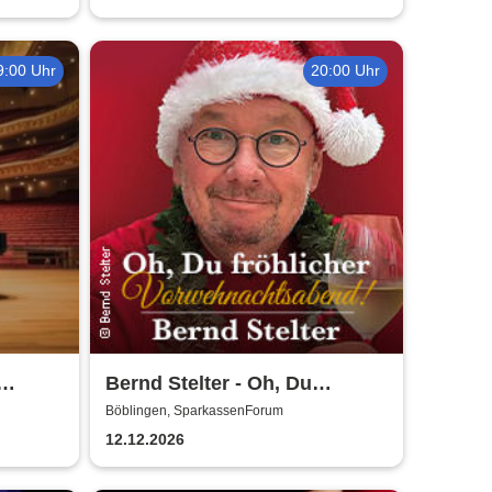
9:00 Uhr
20:00 Uhr
Bernd Stelter - Oh, Du
fröhlicher
n
Böblingen, SparkassenForum
ico
Vorweihnachtsabend! 2026
12.12.2026