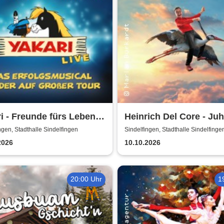
i - Freunde fürs Leben -
Heinrich Del Core - Ju
usical für die ganze
meine Frau wird Oma
ngen, Stadthalle Sindelfingen
Sindelfingen, Stadthalle Sindelfinge
ie
2026
10.10.2026
20:00 Uhr
1