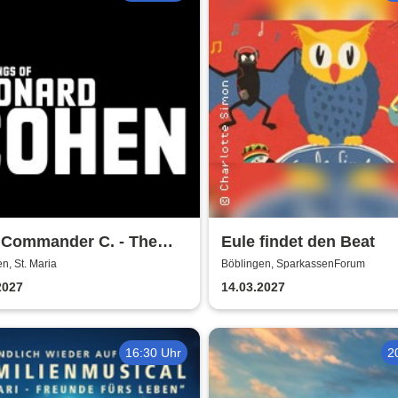
d Commander C. - The
Eule findet den Beat
s of Leonard Cohen
n, St. Maria
Böblingen, SparkassenForum
2027
14.03.2027
16:30 Uhr
2