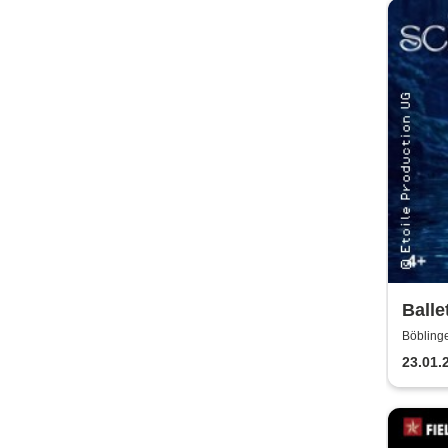
Balle
Klass
Böbling
23.01.