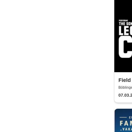
Fiel
Song
Böblinge
07.03.