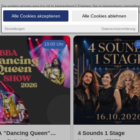
Sie wollen wissen was los ist in Herrenberg? Erleben Sie in Herrenberg vielseiti
Theateraufführungen oder aufregende Veranstaltungen in Herrenberg –
Alle Cookies akzeptieren
Alle Cookies ablehnen
Einstellungen
Datenschutzerklärung
19:00 Uhr
2
 "Dancing Queen"
4 Sounds 1 Stage