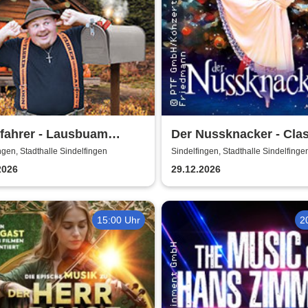
fahrer - Lausbuam
Der Nussknacker - Cla
cht'n
Ballet Napoli
ngen, Stadthalle Sindelfingen
Sindelfingen, Stadthalle Sindelfinge
2026
29.12.2026
15:00 Uhr
2