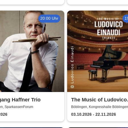
20:00 Uhr
1
ang Haffner Trio
The Music of Ludovico
Einaudi: Tribute-
en, SparkassenForum
Böblingen, Kongresshalle Böblinge
Klavierkonzert - Ludov
2026
03.10.2026 - 22.11.2026
Einaudi Tribute bei