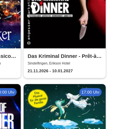
ssico
Das Kriminal Dinner - Prêt-à-
morter - Der letzte Schrei
n
Sindelfingen, Erikson Hotel
21.11.2026 - 10.01.2027
0:00 Uhr
17:00 Uhr