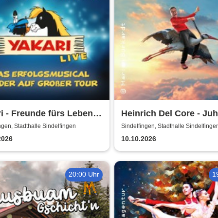
i - Freunde fürs Leben -
Heinrich Del Core - Ju
usical für die ganze
meine Frau wird Oma
ngen, Stadthalle Sindelfingen
Sindelfingen, Stadthalle Sindelfinge
ie
2026
10.10.2026
20:00 Uhr
1