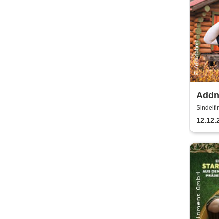
Addn
Gschi
Sindelfi
12.12.