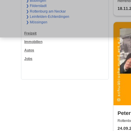
Show
❯ Böblingen
Herrenbe
❯ Filderstadt
18.11.
❯ Rottenburg am Neckar
❯ Leinfelden-Echterdingen
❯ Mössingen
Freizeit
Immobilien
Autos
Jobs
Peter
MundA
Rottenbu
Eintr
24.09.