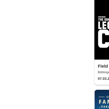
Fiel
Song
Böblinge
07.03.