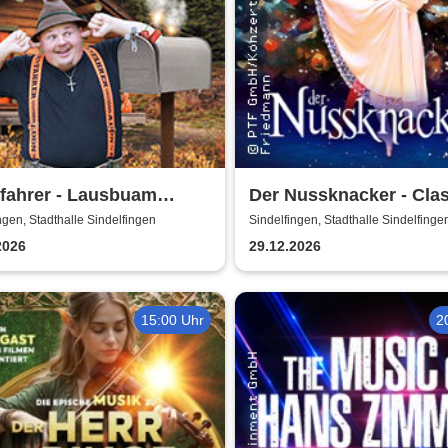
fahrer - Lausbuam
Der Nussknacker - Cla
cht'n
Ballet Napoli
ngen, Stadthalle Sindelfingen
Sindelfingen, Stadthalle Sindelfinge
2026
29.12.2026
15:00 Uhr
2