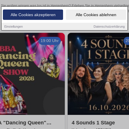
Sie wollen wissen was los ist in Herrenberg? Erleben Sie in Herrenberg vielseiti
Theateraufführungen oder aufregende Veranstaltungen in Herrenberg –
Alle Cookies akzeptieren
Alle Cookies ablehnen
Einstellungen
Datenschutzerklärung
19:00 Uhr
2
 "Dancing Queen"
4 Sounds 1 Stage