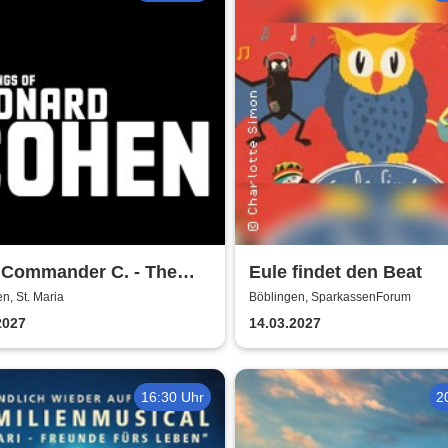
d Commander C. - The
Eule findet den Beat
s of Leonard Cohen
n, St. Maria
Böblingen, SparkassenForum
2027
14.03.2027
16:30 Uhr
2