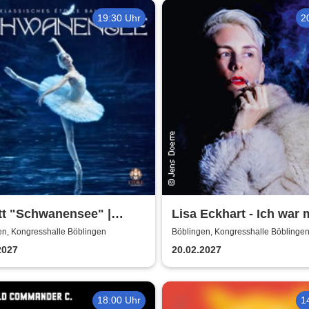
Kerzenschein
19:30 Uhr
2
tt "Schwanensee" |
Lisa Eckhart - Ich war 
isches Etoile Ballett
en, Kongresshalle Böblingen
Böblingen, Kongresshalle Böblinge
2027
20.02.2027
18:00 Uhr
1