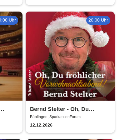
9:00 Uhr
20:00 Uhr
Bernd Stelter - Oh, Du
fröhlicher
n
Böblingen, SparkassenForum
ico
Vorweihnachtsabend! 2026
12.12.2026