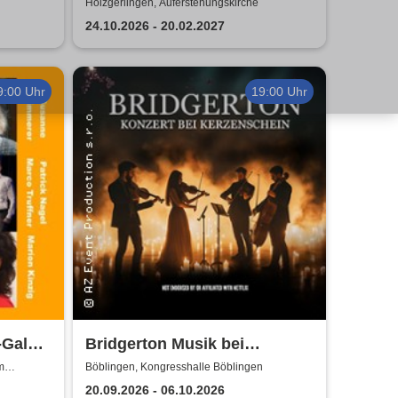
Holzgerlingen, Auferstehungskirche
24.10.2026 - 20.02.2027
9:00 Uhr
19:00 Uhr
Gala -
Bridgerton Musik bei
von
Kerzenschein
m
Böblingen, Kongresshalle Böblingen
20.09.2026 - 06.10.2026