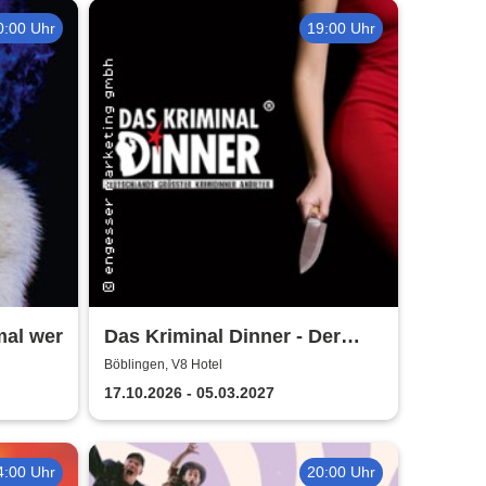
0:00 Uhr
19:00 Uhr
mal wer
Das Kriminal Dinner - Der
letzte Joint der Marie Juana
n
Böblingen, V8 Hotel
17.10.2026 - 05.03.2027
4:00 Uhr
20:00 Uhr