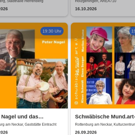
 2026
rg, Stadthalle Herrenberg
Holzgerlingen, AREA710
2026
16.10.2026
19:30 Uhr
1
 Nagel und das
Schwäbische Mund.art-
rt-Brettle | Gaststätte
Blaupreisträger*innen 
rg am Neckar, Gaststätte Eintracht
Rottenburg am Neckar, Kulturzentru
Zehntscheuer
acht
2002 bis 2025
2026
26.09.2026