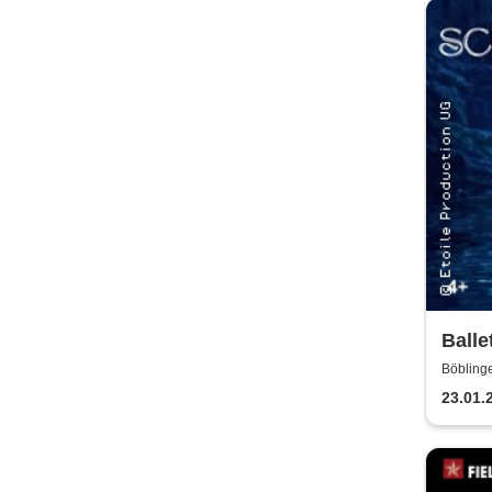
Balle
Klass
Böbling
23.01.