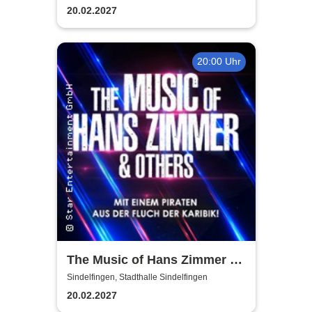
20.02.2027
20:00 Uhr
The Music of Hans Zimmer &
Others - A Celebration of Film
Sindelfingen, Stadthalle Sindelfingen
Music
20.02.2027