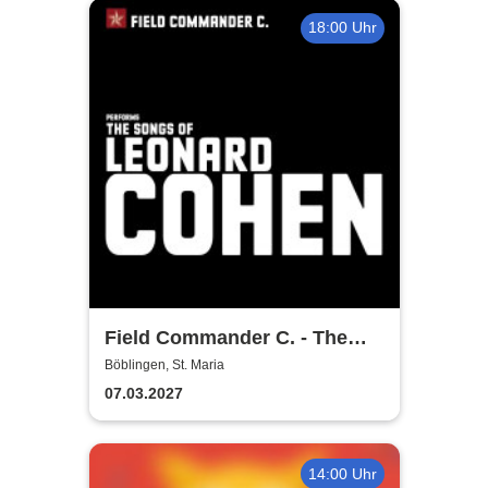
18:00 Uhr
Field Commander C. - The
Songs of Leonard Cohen
Böblingen, St. Maria
07.03.2027
14:00 Uhr