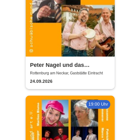
Peter Nagel und das
MundArt-Brettle | Gaststätte
Rottenburg am Neckar, Gaststätte Eintracht
Eintracht
24.09.2026
19:00 Uhr