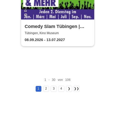
Comedy Slam Tübingen |
Präsentiert von Gastgeber
Tübingen, Kino Museum
Elias Raatz
08.09.2026 - 13.07.2027
1 - 30 von 106
1
2
3
4
❯
❯❯