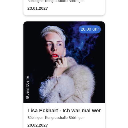
Klassisches Etoile Ballett
Böblingen, Kongresshalle Böblingen
23.01.2027
20:00 Uhr
Lisa Eckhart - Ich war mal wer
Böblingen, Kongresshalle Böblingen
20.02.2027