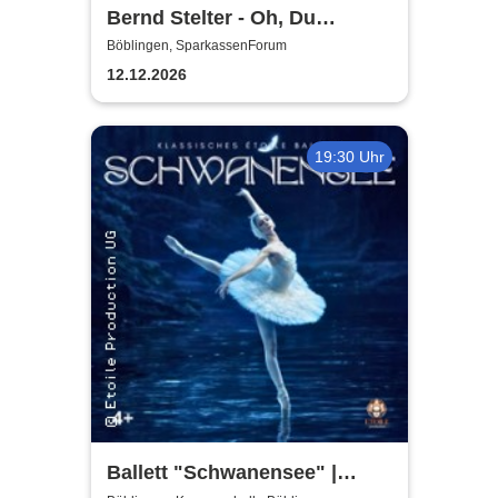
Bernd Stelter - Oh, Du
fröhlicher
Böblingen, SparkassenForum
Vorweihnachtsabend! 2026
12.12.2026
19:30 Uhr
Ballett "Schwanensee" |