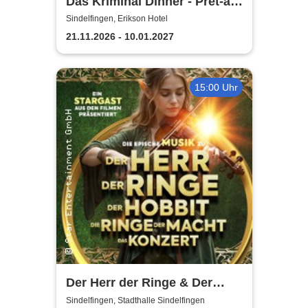
Das Kriminal Dinner - Prêt-à-
morter - Der letzte Schrei
Sindelfingen, Erikson Hotel
21.11.2026 - 10.01.2027
15:00 Uhr
Der Herr der Ringe & Der
Hobbit
Sindelfingen, Stadthalle Sindelfingen