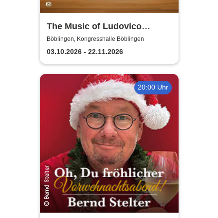
The Music of Ludovico
Einaudi: Tribute-
Böblingen, Kongresshalle Böblingen
Klavierkonzert - Ludovico
03.10.2026 - 22.11.2026
Einaudi Tribute bei
Kerzenschein
20:00 Uhr