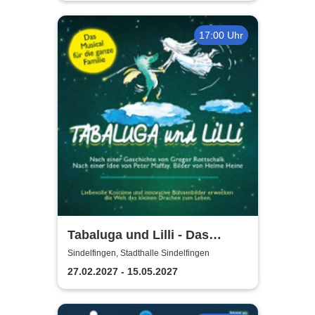
17:00 Uhr
Tabaluga und Lilli - Das
drachenstarke Musical für die
Sindelfingen, Stadthalle Sindelfingen
ganze Familie
27.02.2027 - 15.05.2027