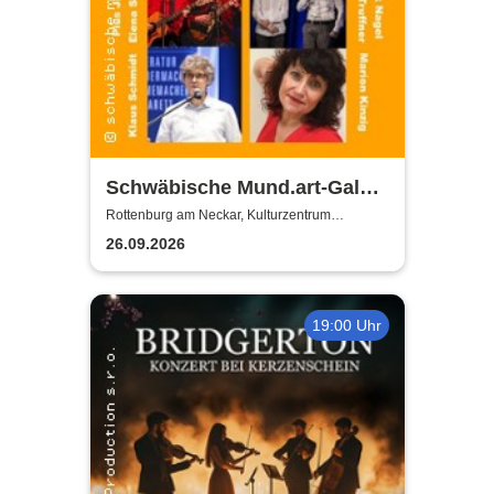
Schwäbische Mund.art-Gala -
Blaupreisträger*innen von
Rottenburg am Neckar, Kulturzentrum
Zehntscheuer
2002 bis 2025
26.09.2026
19:00 Uhr