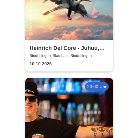
Heinrich Del Core - Juhuu,
meine Frau wird Oma
Sindelfingen, Stadthalle Sindelfingen
10.10.2026
20:00 Uhr