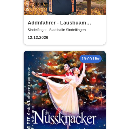
Addnfahrer - Lausbuam
Gschicht'n
Sindelfingen, Stadthalle Sindelfingen
12.12.2026
19:00 Uhr