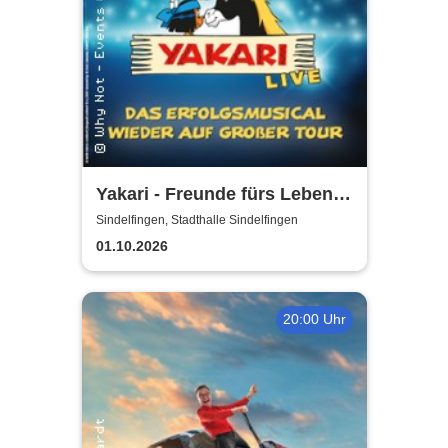
Yakari - Freunde fürs Leben -
Das Musical für die ganze
Sindelfingen, Stadthalle Sindelfingen
Familie
01.10.2026
20:00 Uhr