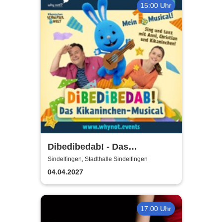
15:00 Uhr
Dibedibedab! - Das
Kikaninchen-Musical
Sindelfingen, Stadthalle Sindelfingen
04.04.2027
17:00 Uhr