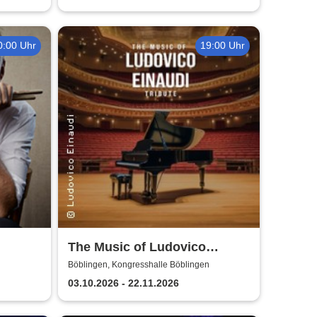
0:00 Uhr
19:00 Uhr
The Music of Ludovico
Einaudi: Tribute-
Böblingen, Kongresshalle Böblingen
Klavierkonzert - Ludovico
03.10.2026 - 22.11.2026
Einaudi Tribute bei