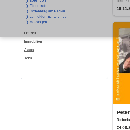
Show
❯ Böblingen
Herrenbe
❯ Filderstadt
18.11.
❯ Rottenburg am Neckar
❯ Leinfelden-Echterdingen
❯ Mössingen
Freizeit
Immobilien
Autos
Jobs
Peter
MundA
Rottenbu
Eintr
24.09.