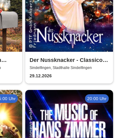
m
Der Nussknacker - Classico
Ballet Napoli
n
Sindelfingen, Stadthalle Sindelfingen
29.12.2026
5:00 Uhr
20:00 Uhr