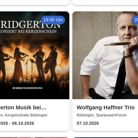
19:00 Uhr
2
erton Musik bei
Wolfgang Haffner Trio
enschein
en, Kongresshalle Böblingen
Böblingen, SparkassenForum
2026 - 06.10.2026
07.10.2026