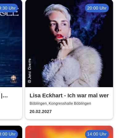
Kerzenschein
9:30 Uhr
20:00 Uhr
|
Lisa Eckhart - Ich war mal wer
ett
n
Böblingen, Kongresshalle Böblingen
20.02.2027
8:00 Uhr
14:00 Uhr