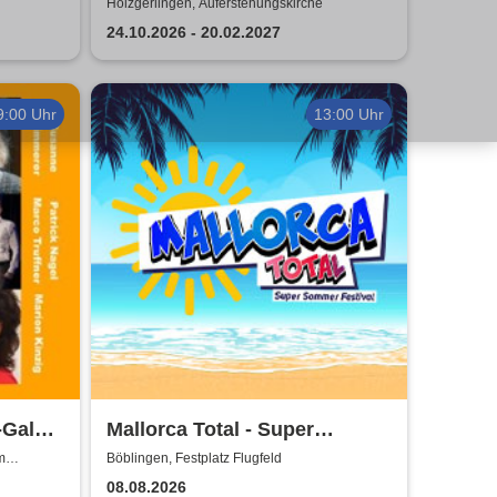
Holzgerlingen, Auferstehungskirche
24.10.2026 - 20.02.2027
9:00 Uhr
13:00 Uhr
Gala -
Mallorca Total - Super
von
Sommer Festival
m
Böblingen, Festplatz Flugfeld
08.08.2026