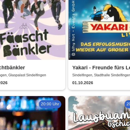
chtbänkler
Yakari - Freunde fürs L
Das Musical für die ga
ngen, Glaspalast Sindelfingen
Sindelfingen, Stadthalle Sindelfinge
Familie
2026
01.10.2026
20:00 Uhr
2