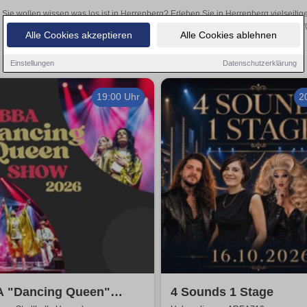
Sie wollen wissen was los ist in Herrenberg? Erleben Sie in Herrenberg vielseiti
Theateraufführungen oder aufregende Veranstaltungen in Herrenberg –
Alle Cookies akzeptieren
Alle Cookies ablehnen
Einstellungen
Datenschutzerklärung
19:00 Uhr
2
 "Dancing Queen"
4 Sounds 1 Stage