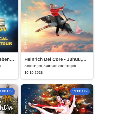
eben -
Heinrich Del Core - Juhuu,
nze
meine Frau wird Oma
n
Sindelfingen, Stadthalle Sindelfingen
10.10.2026
0:00 Uhr
19:00 Uhr