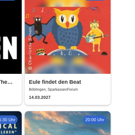
The
Eule findet den Beat
en
Böblingen, SparkassenForum
14.03.2027
6:30 Uhr
20:00 Uhr