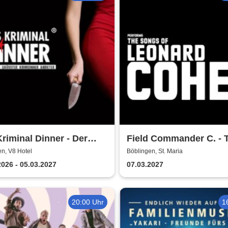
riminal Dinner - Der
Field Commander C. - 
e Joint der Marie Juana
Songs of Leonard Coh
n, V8 Hotel
Böblingen, St. Maria
2026 - 05.03.2027
07.03.2027
20:00 Uhr
1