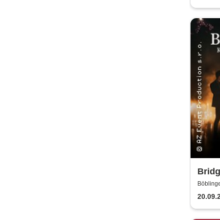
Bridg
Kerz
Böbling
20.09.