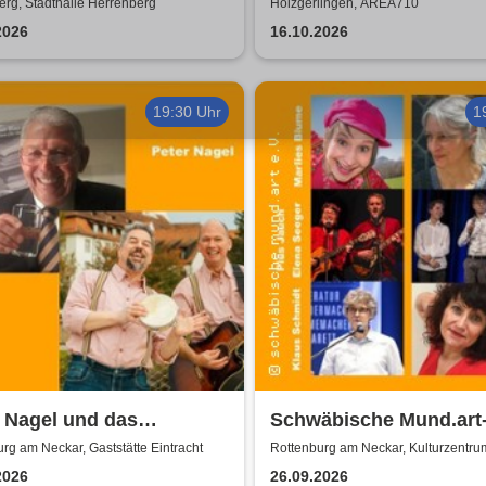
 2026
rg, Stadthalle Herrenberg
Holzgerlingen, AREA710
2026
16.10.2026
19:30 Uhr
1
 Nagel und das
Schwäbische Mund.art-
rt-Brettle | Gaststätte
Blaupreisträger*innen 
rg am Neckar, Gaststätte Eintracht
Rottenburg am Neckar, Kulturzentru
Zehntscheuer
acht
2002 bis 2025
2026
26.09.2026