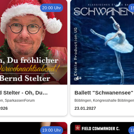
20:00 Uhr
1
 Stelter - Oh, Du
Ballett "Schwanensee" 
icher
Klassisches Etoile Ball
en, SparkassenForum
Böblingen, Kongresshalle Böblinge
eihnachtsabend! 2026
2026
23.01.2027
19:00 Uhr
1