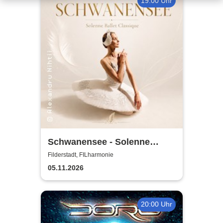
19:00 Uhr
Schwanensee - Solenne
Ballet Classique
Filderstadt, FILharmonie
05.11.2026
20:00 Uhr