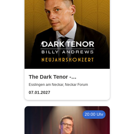
The Dark Tenor -
Neujahrskonzerte
Esslingen am Neckar, Neckar Forum
07.01.2027
20:00 Uhr