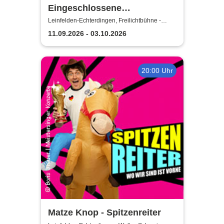
Eingeschlossene
Gesellschaft - Theater unter
Leinfelden-Echterdingen, Freilichtbühne -
Theater u. d. Kuppeln
den Kuppeln
11.09.2026 - 03.10.2026
20:00 Uhr
Matze Knop - Spitzenreiter