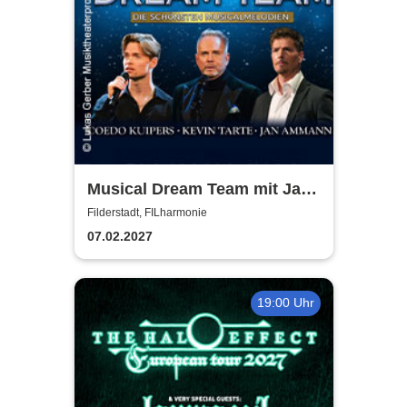
Musical Dream Team mit Jan
Ammann, Kevin Tarte, Oedo
Filderstadt, FILharmonie
Kuipers
07.02.2027
19:00 Uhr