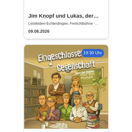
Jim Knopf und Lukas, der
Lokomotivführer - Theater
Leinfelden-Echterdingen, Freilichtbühne -
Theater u. d. Kuppeln
unter den Kuppeln
09.08.2026
19:30 Uhr