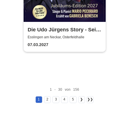
Die Udo Jürgens Story - Sein
Leben, seine Liebe, seine
Esslingen am Neckar, Osterfeldhalle
Musik! Konzerte 2027
07.03.2027
1 - 30 von 156
1
2
3
4
5
❯
❯❯