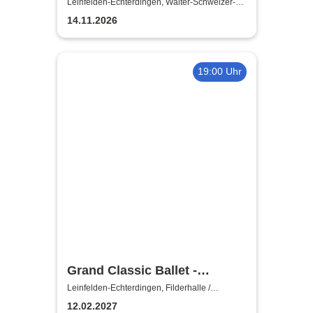
Leinfelden-Echterdingen, Walter-Schweizer-
Kulturforum Goldäcker
14.11.2026
19:00 Uhr
Grand Classic Ballet -
Schwanensee - Jenseits der
Leinfelden-Echterdingen, Filderhalle /
Kongress-u.KulturCentrum
Bühne mit live Streichquartett
12.02.2027