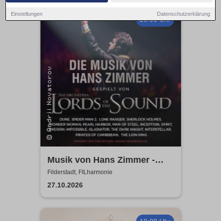
Einstellungen
Datenschutzerklärung
20:00 Uhr
Musik von Hans Zimmer -
gespielt von Lords of the
Filderstadt, FILharmonie
Sound
27.10.2026