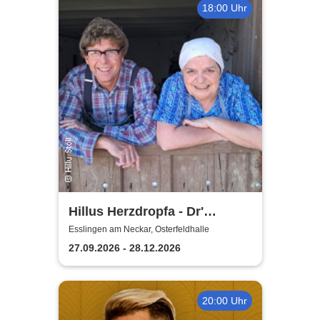
18:00 Uhr
Hillus Herzdropfa - Dr'
normale Wahnsinn!
Esslingen am Neckar, Osterfeldhalle
27.09.2026 - 28.12.2026
20:00 Uhr