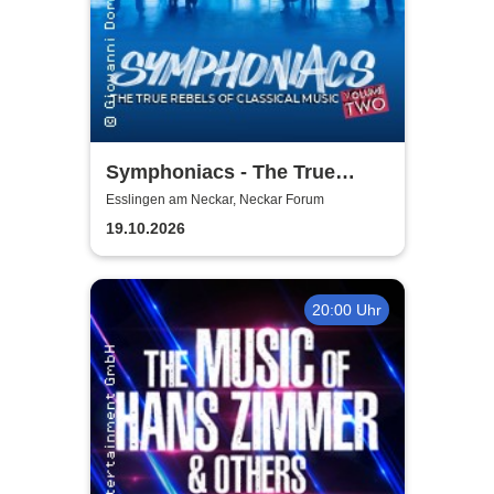
Symphoniacs - The True
Rebels Of Classical Music
Esslingen am Neckar, Neckar Forum
19.10.2026
20:00 Uhr