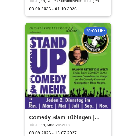
Kunstmuseum Tübingen
Tübingen, Neues Kunstmuseum Tübingen
03.09.2026 - 01.10.2026
20:00 Uhr
Comedy Slam Tübingen |
Präsentiert von Gastgeber
Tübingen, Kino Museum
Elias Raatz
08.09.2026 - 13.07.2027