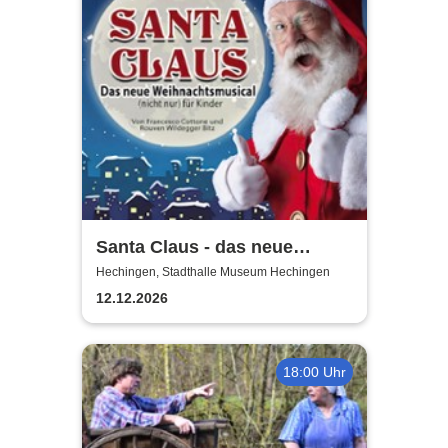
Santa Claus - das neue
Weihnachtsmusical (nicht
Hechingen, Stadthalle Museum Hechingen
nur) für Kinder
12.12.2026
18:00 Uhr