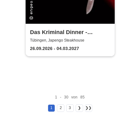
Das Kriminal Dinner -
Hauptkommissar Schröder
Tübingen, Japengo Steakhouse
ermittelt
26.09.2026 - 04.03.2027
1 - 30 von 85
1
2
3
❯
❯❯