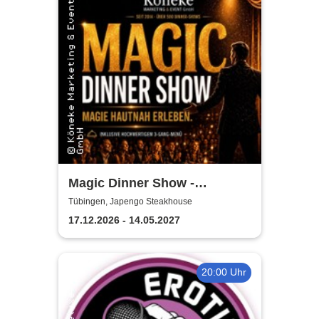
Magic Dinner Show -
Exklusive
Tübingen, Japengo Steakhouse
Erlebnisgastronomie | Seit 14
17.12.2026 - 14.05.2027
Jahren & über 500 Magic
Dinner Shows
20:00 Uhr