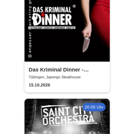
Das Kriminal Dinner -
Faustdickes Verbrechen
Tübingen, Japengo Steakhouse
15.10.2026
20:00 Uhr