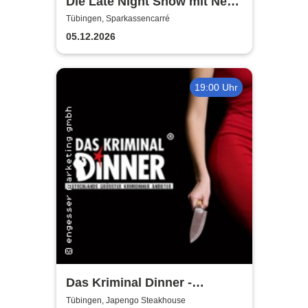
Die Late Night Show mit Nebi
Tuncer
Tübingen, Sparkassencarré
05.12.2026
19:00 Uhr
Das Kriminal Dinner -
Testament à la Carte
Tübingen, Japengo Steakhouse