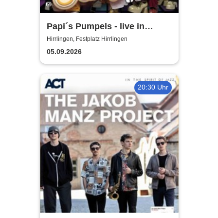
Papi´s Pumpels - live in
Hirrlingen
Hirrlingen, Festplatz Hirrlingen
05.09.2026
20:30 Uhr