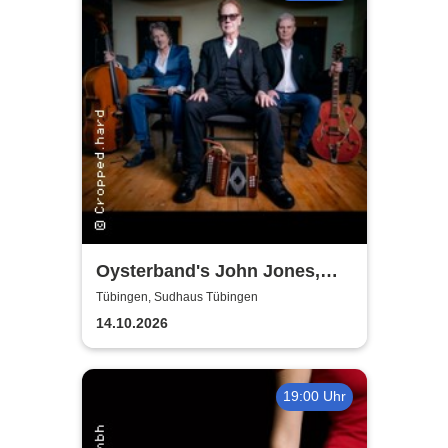
Oysterband's John Jones,
Ray Cooper & Al Scott - The
Tübingen, Sudhaus Tübingen
Song goes on Tour 2026
14.10.2026
19:00 Uhr