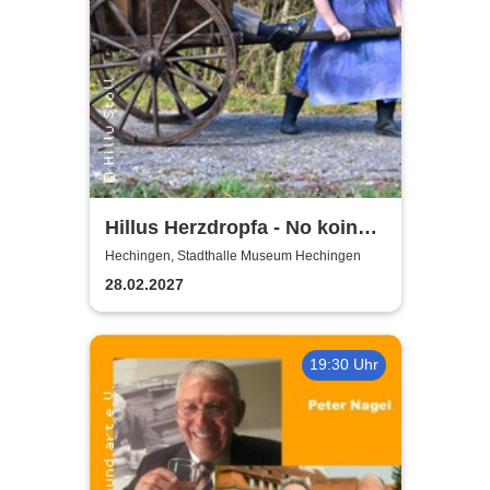
Hillus Herzdropfa - No koin
Domma an Deixl!
Hechingen, Stadthalle Museum Hechingen
28.02.2027
19:30 Uhr