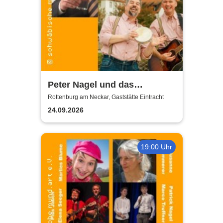
Peter Nagel und das
MundArt-Brettle | Gaststätte
Rottenburg am Neckar, Gaststätte Eintracht
Eintracht
24.09.2026
19:00 Uhr