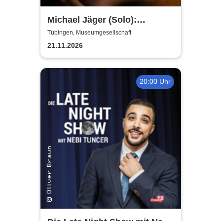
Michael Jäger (Solo):
Unfallkind - die neue Stand-
Tübingen, Museumgesellschaft
up-Comedy Show
21.11.2026
20:00 Uhr