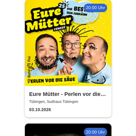
20:00 Uhr
Eure Mütter - Perlen vor die
Säue - Das Best Of zum
Tübingen, Sudhaus Tübingen
Jubiläum
03.10.2026
20:00 Uhr