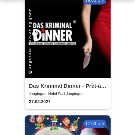
19:00 Uhr
Das Kriminal Dinner - Prêt-à-
morter - Der letzte Schrei
Jungingen, Hotel Post Jungingen
27.02.2027
17:00 Uhr