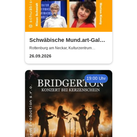
Schwäbische Mund.art-Gala -
Blaupreisträger*innen von
Rottenburg am Neckar, Kulturzentrum
Zehntscheuer
2002 bis 2025
26.09.2026
19:00 Uhr