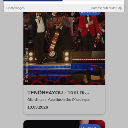
Einstellungen
Datenschutzerklärung
19:30 Uhr
TENÖRE4YOU - Toni Di
Napoli & Pietro Pato
Ofterdingen, Mauritiuskirche Ofterdingen
13.09.2026