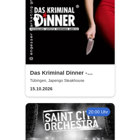
Das Kriminal Dinner -
Faustdickes Verbrechen
Tübingen, Japengo Steakhouse
15.10.2026
20:00 Uhr