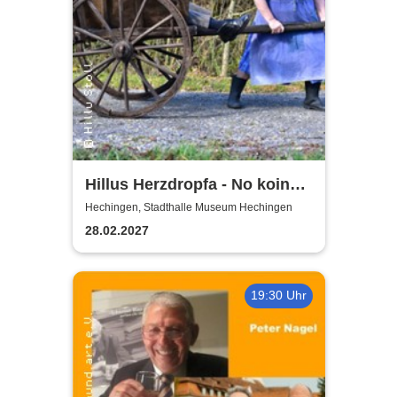
Hillus Herzdropfa - No koin
Domma an Deixl!
Hechingen, Stadthalle Museum Hechingen
28.02.2027
19:30 Uhr