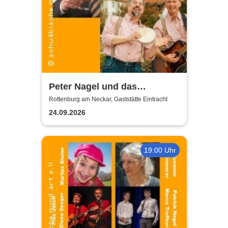
Peter Nagel und das
MundArt-Brettle | Gaststätte
Rottenburg am Neckar, Gaststätte Eintracht
Eintracht
24.09.2026
19:00 Uhr