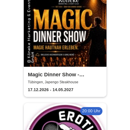
Magic Dinner Show -
Exklusive
Tübingen, Japengo Steakhouse
Erlebnisgastronomie | Seit 14
17.12.2026 - 14.05.2027
Jahren & über 500 Magic
Dinner Shows
20:00 Uhr