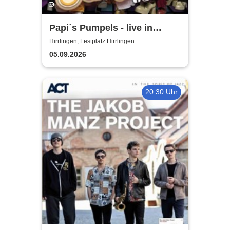
Papi´s Pumpels - live in
Hirrlingen
Hirrlingen, Festplatz Hirrlingen
05.09.2026
20:30 Uhr