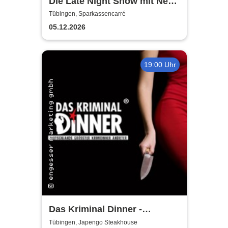
Die Late Night Show mit Nebi
Tuncer
Tübingen, Sparkassencarré
05.12.2026
19:00 Uhr
Das Kriminal Dinner -
Testament à la Carte
Tübingen, Japengo Steakhouse