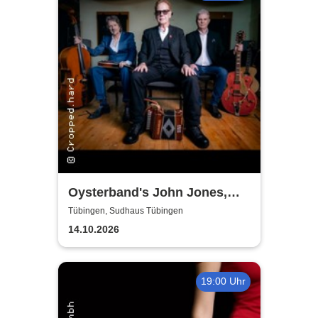
Oysterband's John Jones,
Ray Cooper & Al Scott - The
Tübingen, Sudhaus Tübingen
Song goes on Tour 2026
14.10.2026
19:00 Uhr