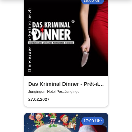
19:00 Uhr
Das Kriminal Dinner - Prêt-à-
morter - Der letzte Schrei
Jungingen, Hotel Post Jungingen
27.02.2027
17:00 Uhr