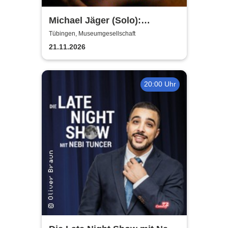
Michael Jäger (Solo):
Unfallkind - die neue Stand-
Tübingen, Museumgesellschaft
up-Comedy Show
21.11.2026
20:00 Uhr