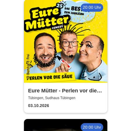
20:00 Uhr
Eure Mütter - Perlen vor die
Säue - Das Best Of zum
Tübingen, Sudhaus Tübingen
Jubiläum
03.10.2026
20:00 Uhr