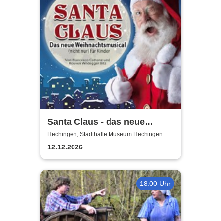
Santa Claus - das neue
Weihnachtsmusical (nicht
Hechingen, Stadthalle Museum Hechingen
nur) für Kinder
12.12.2026
18:00 Uhr