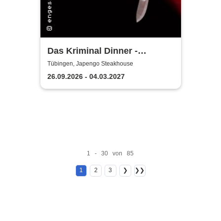
Das Kriminal Dinner -
Hauptkommissar Schröder
Tübingen, Japengo Steakhouse
ermittelt
26.09.2026 - 04.03.2027
1 - 30 von 85
1
2
3
❯
❯❯