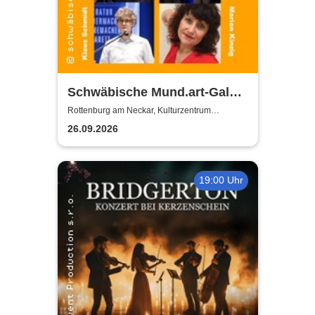
Schwäbische Mund.art-Gala -
Blaupreisträger*innen von
Rottenburg am Neckar, Kulturzentrum
Zehntscheuer
2002 bis 2025
26.09.2026
19:00 Uhr