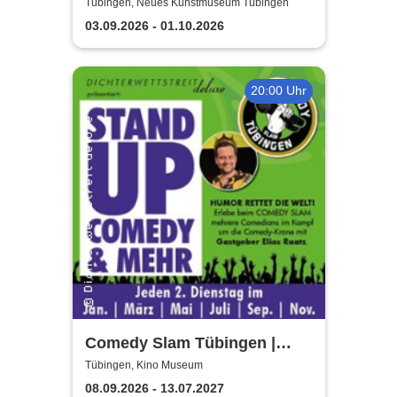
Kunstmuseum Tübingen
Tübingen, Neues Kunstmuseum Tübingen
03.09.2026 - 01.10.2026
20:00 Uhr
Comedy Slam Tübingen |
Präsentiert von Gastgeber
Tübingen, Kino Museum
Elias Raatz
08.09.2026 - 13.07.2027