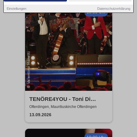
Einstellungen
Datenschutzerklärung
19:30 Uhr
TENÖRE4YOU - Toni Di
Napoli & Pietro Pato
Ofterdingen, Mauritiuskirche Ofterdingen
13.09.2026