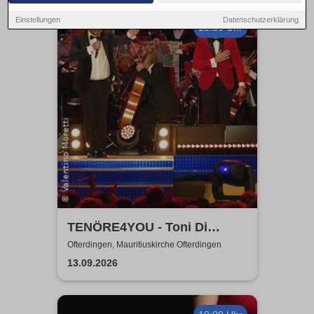
Einstellungen
Datenschutzerklärung
19:30 Uhr
TENÖRE4YOU - Toni Di
Napoli & Pietro Pato
Ofterdingen, Mauritiuskirche Ofterdingen
13.09.2026