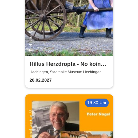
Hillus Herzdropfa - No koin
Domma an Deixl!
Hechingen, Stadthalle Museum Hechingen
28.02.2027
19:30 Uhr