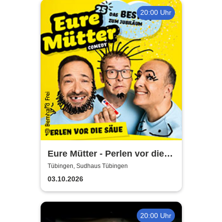
20:00 Uhr
Eure Mütter - Perlen vor die
Säue - Das Best Of zum
Tübingen, Sudhaus Tübingen
Jubiläum
03.10.2026
20:00 Uhr