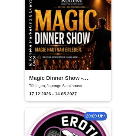
Magic Dinner Show -
Exklusive
Tübingen, Japengo Steakhouse
Erlebnisgastronomie | Seit 14
17.12.2026 - 14.05.2027
Jahren & über 500 Magic
Dinner Shows
20:00 Uhr