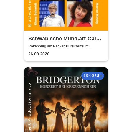
Schwäbische Mund.art-Gala -
Blaupreisträger*innen von
Rottenburg am Neckar, Kulturzentrum
Zehntscheuer
2002 bis 2025
26.09.2026
19:00 Uhr