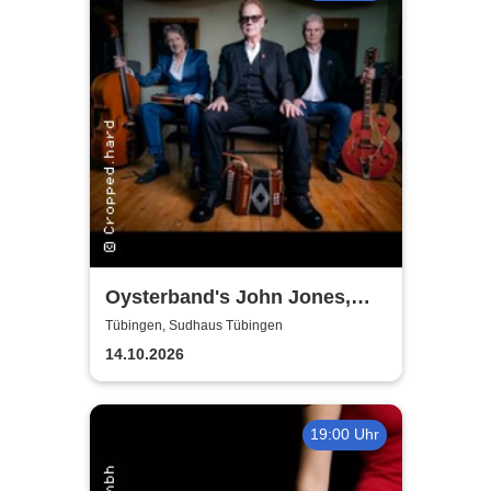
Oysterband's John Jones,
Ray Cooper & Al Scott - The
Tübingen, Sudhaus Tübingen
Song goes on Tour 2026
14.10.2026
19:00 Uhr