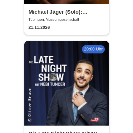
Michael Jäger (Solo):
Unfallkind - die neue Stand-
Tübingen, Museumgesellschaft
up-Comedy Show
21.11.2026
20:00 Uhr