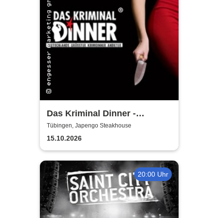
Das Kriminal Dinner -
Faustdickes Verbrechen
Tübingen, Japengo Steakhouse
15.10.2026
20:00 Uhr