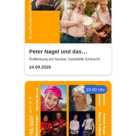
Peter Nagel und das
MundArt-Brettle | Gaststätte
Rottenburg am Neckar, Gaststätte Eintracht
Eintracht
24.09.2026
19:00 Uhr