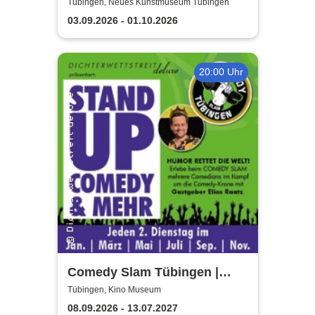
Kunstmuseum Tübingen
Tübingen, Neues Kunstmuseum Tübingen
03.09.2026 - 01.10.2026
20:00 Uhr
Comedy Slam Tübingen |
Präsentiert von Gastgeber
Tübingen, Kino Museum
Elias Raatz
08.09.2026 - 13.07.2027