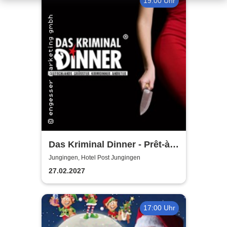
19:00 Uhr
Das Kriminal Dinner - Prêt-à-
morter - Der letzte Schrei
Jungingen, Hotel Post Jungingen
27.02.2027
17:00 Uhr