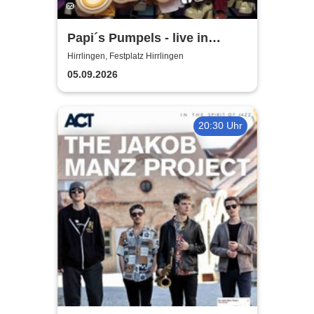
Papi´s Pumpels - live in
Hirrlingen
Hirrlingen, Festplatz Hirrlingen
05.09.2026
20:30 Uhr