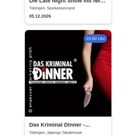
Die Late Night Show mit Nebi
Tuncer
Tübingen, Sparkassencarré
05.12.2026
19:00 Uhr
Das Kriminal Dinner -
Testament à la Carte
Tübingen, Japengo Steakhouse