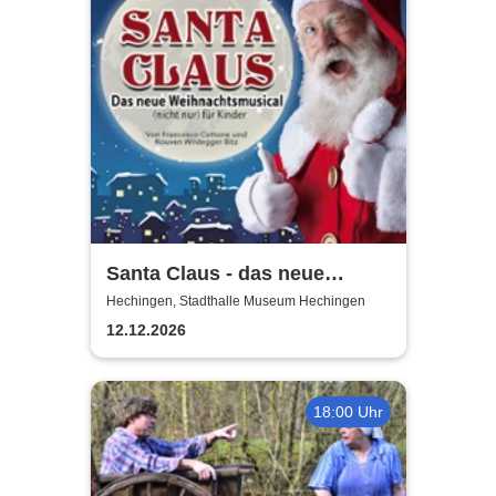
Santa Claus - das neue
Weihnachtsmusical (nicht
Hechingen, Stadthalle Museum Hechingen
nur) für Kinder
12.12.2026
18:00 Uhr