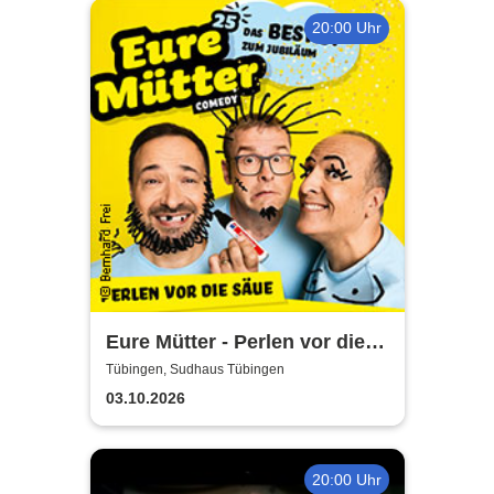
20:00 Uhr
Eure Mütter - Perlen vor die
Säue - Das Best Of zum
Tübingen, Sudhaus Tübingen
Jubiläum
03.10.2026
20:00 Uhr