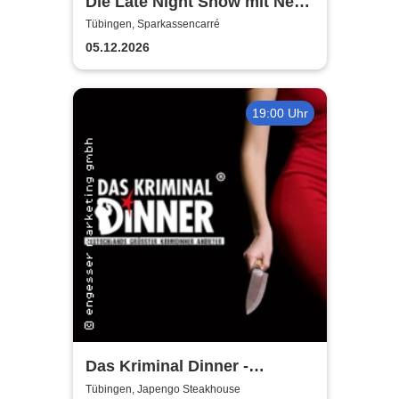
Die Late Night Show mit Nebi
Tuncer
Tübingen, Sparkassencarré
05.12.2026
19:00 Uhr
Das Kriminal Dinner -
Testament à la Carte
Tübingen, Japengo Steakhouse