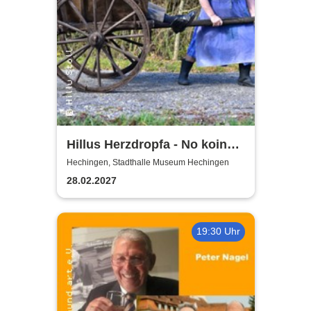
Hillus Herzdropfa - No koin
Domma an Deixl!
Hechingen, Stadthalle Museum Hechingen
28.02.2027
19:30 Uhr