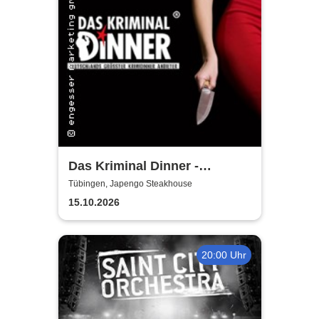
Das Kriminal Dinner -
Faustdickes Verbrechen
Tübingen, Japengo Steakhouse
15.10.2026
20:00 Uhr