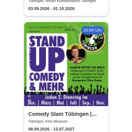
Kunstmuseum Tübingen
Tübingen, Neues Kunstmuseum Tübingen
03.09.2026 - 01.10.2026
20:00 Uhr
Comedy Slam Tübingen |
Präsentiert von Gastgeber
Tübingen, Kino Museum
Elias Raatz
08.09.2026 - 13.07.2027