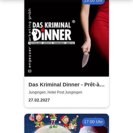
19:00 Uhr
Das Kriminal Dinner - Prêt-à-
morter - Der letzte Schrei
Jungingen, Hotel Post Jungingen
27.02.2027
17:00 Uhr