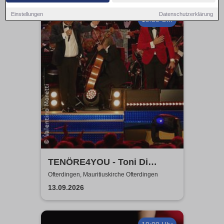
Einstellungen
Datenschutzerklärung
19:30 Uhr
TENÖRE4YOU - Toni Di
Napoli & Pietro Pato
Ofterdingen, Mauritiuskirche Ofterdingen
13.09.2026