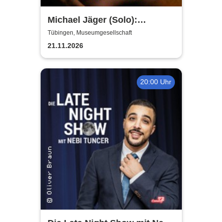
Michael Jäger (Solo):
Unfallkind - die neue Stand-
Tübingen, Museumgesellschaft
up-Comedy Show
21.11.2026
20:00 Uhr