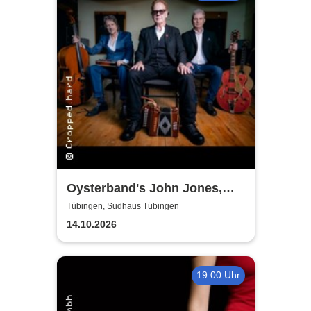
Oysterband's John Jones,
Ray Cooper & Al Scott - The
Tübingen, Sudhaus Tübingen
Song goes on Tour 2026
14.10.2026
19:00 Uhr