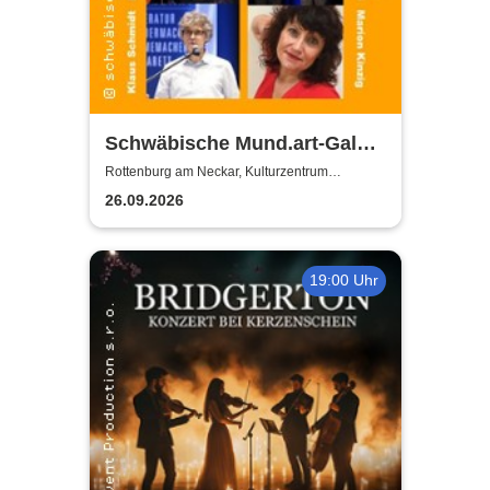
Schwäbische Mund.art-Gala -
Blaupreisträger*innen von
Rottenburg am Neckar, Kulturzentrum
Zehntscheuer
2002 bis 2025
26.09.2026
19:00 Uhr