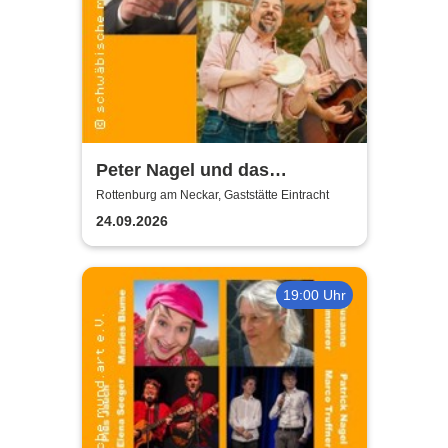
Peter Nagel und das
MundArt-Brettle | Gaststätte
Rottenburg am Neckar, Gaststätte Eintracht
Eintracht
24.09.2026
19:00 Uhr