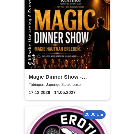
Magic Dinner Show -
Exklusive
Tübingen, Japengo Steakhouse
Erlebnisgastronomie | Seit 14
17.12.2026 - 14.05.2027
Jahren & über 500 Magic
Dinner Shows
20:00 Uhr