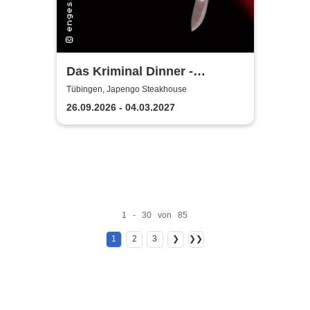
Das Kriminal Dinner -
Hauptkommissar Schröder
Tübingen, Japengo Steakhouse
ermittelt
26.09.2026 - 04.03.2027
1 - 30 von 85
1
2
3
❯
❯❯