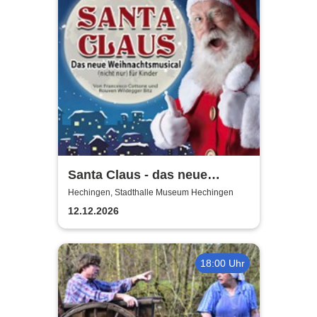
Santa Claus - das neue
Weihnachtsmusical (nicht
Hechingen, Stadthalle Museum Hechingen
nur) für Kinder
12.12.2026
18:00 Uhr