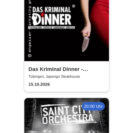
Das Kriminal Dinner -
Faustdickes Verbrechen
Tübingen, Japengo Steakhouse
15.10.2026
20:00 Uhr