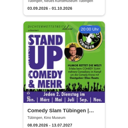
Kunstmuseum Tübingen
Tübingen, Neues Kunstmuseum Tübingen
03.09.2026 - 01.10.2026
20:00 Uhr
Comedy Slam Tübingen |
Präsentiert von Gastgeber
Tübingen, Kino Museum
Elias Raatz
08.09.2026 - 13.07.2027