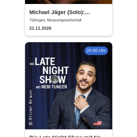
Michael Jäger (Solo):
Unfallkind - die neue Stand-
Tübingen, Museumgesellschaft
up-Comedy Show
21.11.2026
20:00 Uhr