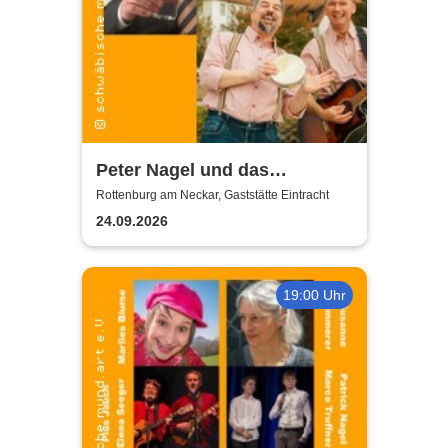
Peter Nagel und das
MundArt-Brettle | Gaststätte
Rottenburg am Neckar, Gaststätte Eintracht
Eintracht
24.09.2026
19:00 Uhr