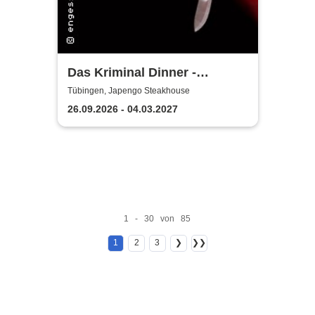
Das Kriminal Dinner -
Hauptkommissar Schröder
Tübingen, Japengo Steakhouse
ermittelt
26.09.2026 - 04.03.2027
1 - 30 von 85
1
2
3
❯
❯❯