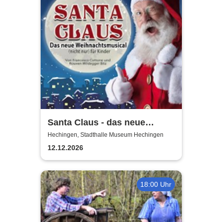
Santa Claus - das neue
Weihnachtsmusical (nicht
Hechingen, Stadthalle Museum Hechingen
nur) für Kinder
12.12.2026
18:00 Uhr