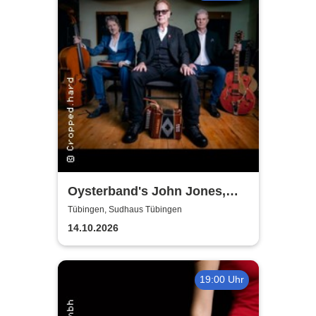
Oysterband's John Jones,
Ray Cooper & Al Scott - The
Tübingen, Sudhaus Tübingen
Song goes on Tour 2026
14.10.2026
19:00 Uhr