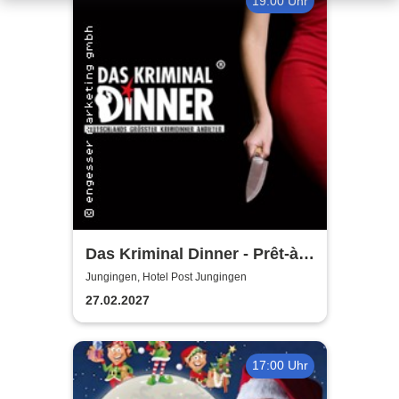
19:00 Uhr
Das Kriminal Dinner - Prêt-à-
morter - Der letzte Schrei
Jungingen, Hotel Post Jungingen
27.02.2027
17:00 Uhr