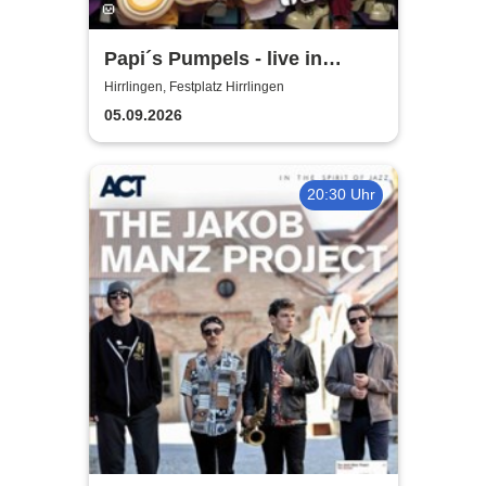
Papi´s Pumpels - live in
Hirrlingen
Hirrlingen, Festplatz Hirrlingen
05.09.2026
20:30 Uhr