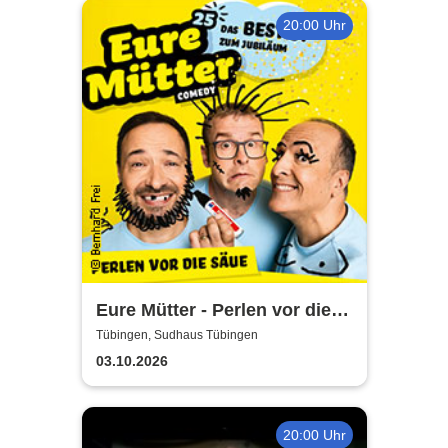
20:00 Uhr
Eure Mütter - Perlen vor die
Säue - Das Best Of zum
Tübingen, Sudhaus Tübingen
Jubiläum
03.10.2026
20:00 Uhr