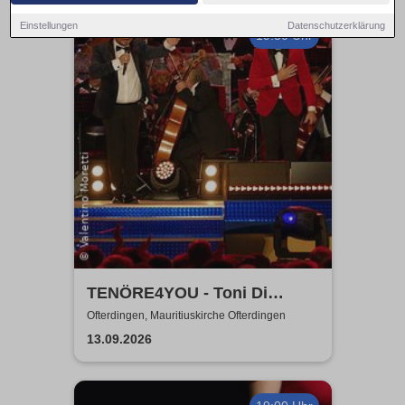
Einstellungen
Datenschutzerklärung
19:30 Uhr
TENÖRE4YOU - Toni Di
Napoli & Pietro Pato
Ofterdingen, Mauritiuskirche Ofterdingen
13.09.2026