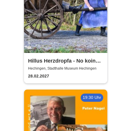
Hillus Herzdropfa - No koin
Domma an Deixl!
Hechingen, Stadthalle Museum Hechingen
28.02.2027
19:30 Uhr