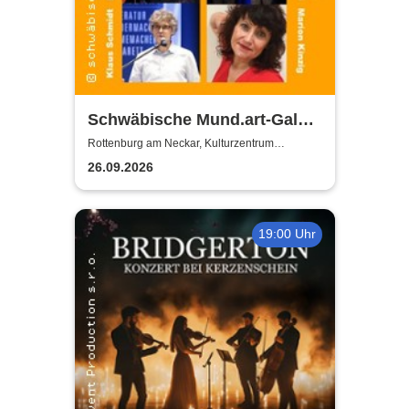
Schwäbische Mund.art-Gala -
Blaupreisträger*innen von
Rottenburg am Neckar, Kulturzentrum
Zehntscheuer
2002 bis 2025
26.09.2026
19:00 Uhr