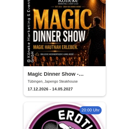
Magic Dinner Show -
Exklusive
Tübingen, Japengo Steakhouse
Erlebnisgastronomie | Seit 14
17.12.2026 - 14.05.2027
Jahren & über 500 Magic
Dinner Shows
20:00 Uhr