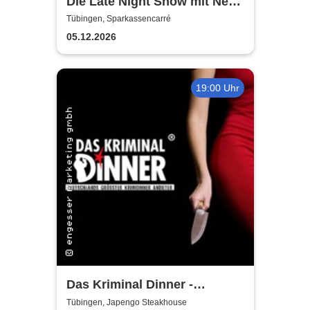
Die Late Night Show mit Nebi
Tuncer
Tübingen, Sparkassencarré
05.12.2026
19:00 Uhr
Das Kriminal Dinner -
Testament à la Carte
Tübingen, Japengo Steakhouse