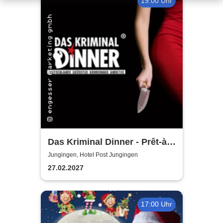
19:00 Uhr
Das Kriminal Dinner - Prêt-à-
morter - Der letzte Schrei
Jungingen, Hotel Post Jungingen
27.02.2027
17:00 Uhr