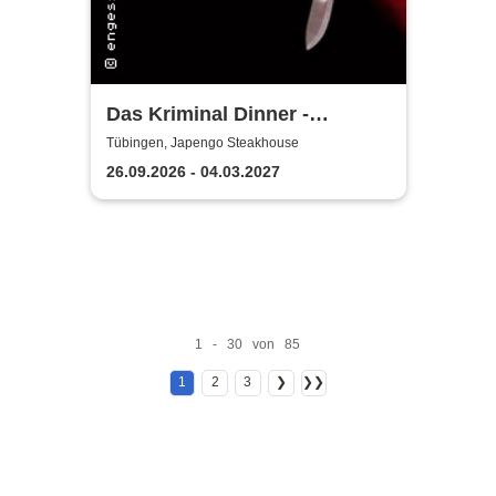
Das Kriminal Dinner -
Hauptkommissar Schröder
Tübingen, Japengo Steakhouse
ermittelt
26.09.2026 - 04.03.2027
1 - 30 von 85
1
2
3
❯
❯❯