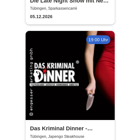
Die Late Night Show mit Nebi
Tuncer
Tübingen, Sparkassencarré
05.12.2026
19:00 Uhr
Das Kriminal Dinner -
Testament à la Carte
Tübingen, Japengo Steakhouse