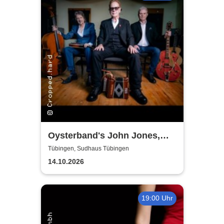
Oysterband's John Jones,
Ray Cooper & Al Scott - The
Tübingen, Sudhaus Tübingen
Song goes on Tour 2026
14.10.2026
19:00 Uhr