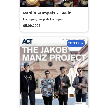
Papi´s Pumpels - live in
Hirrlingen
Hirrlingen, Festplatz Hirrlingen
05.09.2026
20:30 Uhr