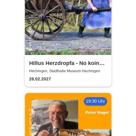
Hillus Herzdropfa - No koin
Domma an Deixl!
Hechingen, Stadthalle Museum Hechingen
28.02.2027
19:30 Uhr