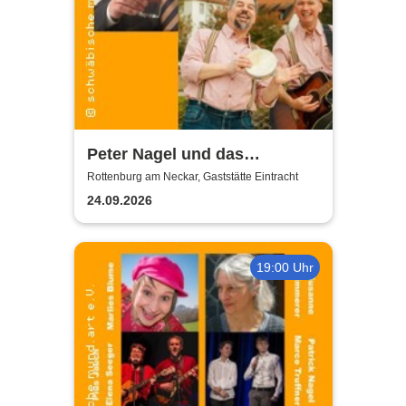
Peter Nagel und das
MundArt-Brettle | Gaststätte
Rottenburg am Neckar, Gaststätte Eintracht
Eintracht
24.09.2026
19:00 Uhr