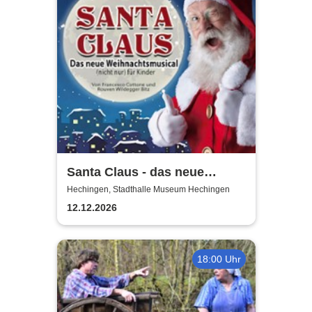
Santa Claus - das neue
Weihnachtsmusical (nicht
Hechingen, Stadthalle Museum Hechingen
nur) für Kinder
12.12.2026
18:00 Uhr