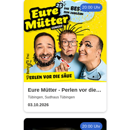
20:00 Uhr
Eure Mütter - Perlen vor die
Säue - Das Best Of zum
Tübingen, Sudhaus Tübingen
Jubiläum
03.10.2026
20:00 Uhr