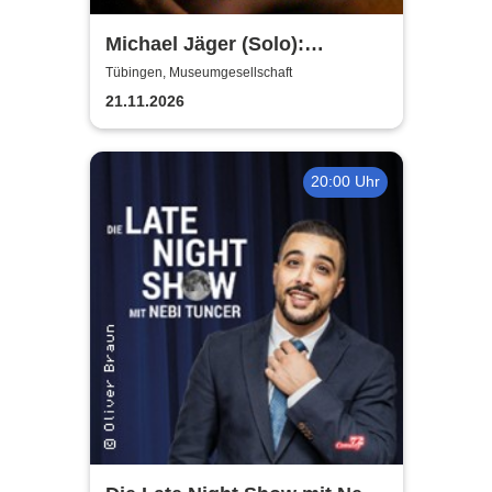
Michael Jäger (Solo):
Unfallkind - die neue Stand-
Tübingen, Museumgesellschaft
up-Comedy Show
21.11.2026
20:00 Uhr