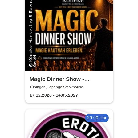
Magic Dinner Show -
Exklusive
Tübingen, Japengo Steakhouse
Erlebnisgastronomie | Seit 14
17.12.2026 - 14.05.2027
Jahren & über 500 Magic
Dinner Shows
20:00 Uhr