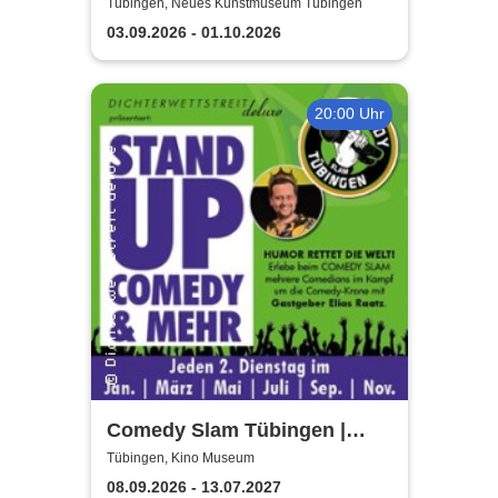
Kunstmuseum Tübingen
Tübingen, Neues Kunstmuseum Tübingen
03.09.2026 - 01.10.2026
20:00 Uhr
Comedy Slam Tübingen |
Präsentiert von Gastgeber
Tübingen, Kino Museum
Elias Raatz
08.09.2026 - 13.07.2027