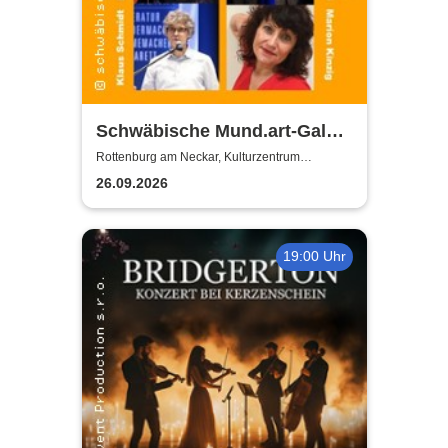
Schwäbische Mund.art-Gala -
Blaupreisträger*innen von
Rottenburg am Neckar, Kulturzentrum
Zehntscheuer
2002 bis 2025
26.09.2026
19:00 Uhr