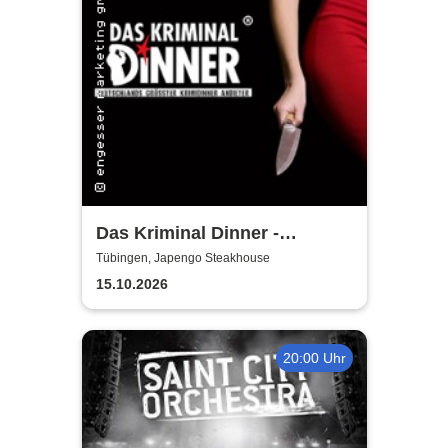
Das Kriminal Dinner -
Faustdickes Verbrechen
Tübingen, Japengo Steakhouse
15.10.2026
20:00 Uhr