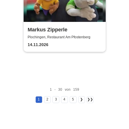
Markus Zipperle
Plochingen, Restaurant Am Pfostenberg
14.11.2026
1 - 30 von 159
1
2
3
4
5
❯
❯❯