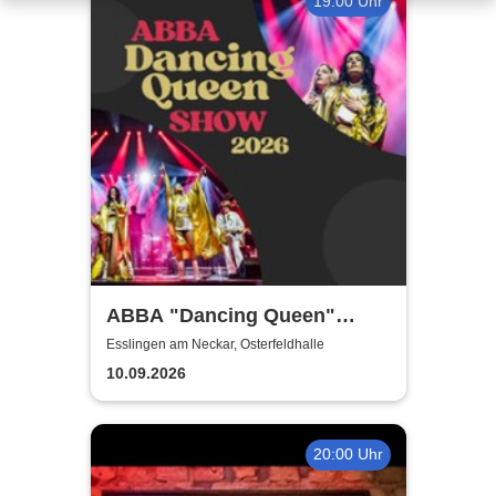
19:00 Uhr
ABBA "Dancing Queen"
Show 2026
Esslingen am Neckar, Osterfeldhalle
10.09.2026
20:00 Uhr