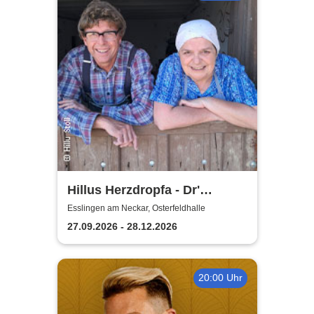
Hillus Herzdropfa - Dr'
normale Wahnsinn!
Esslingen am Neckar, Osterfeldhalle
27.09.2026 - 28.12.2026
20:00 Uhr