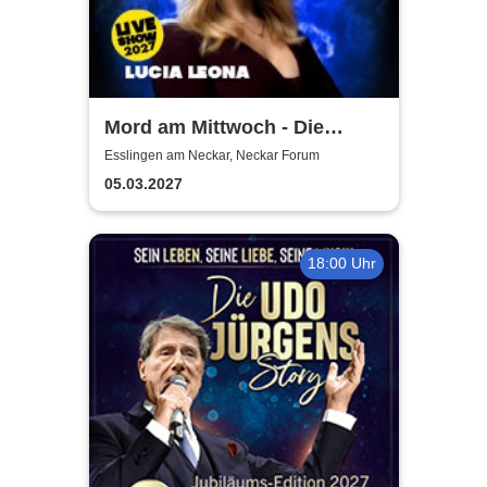
Mord am Mittwoch - Die
Crime Show 2027 - Lucia
Esslingen am Neckar, Neckar Forum
Leona
05.03.2027
18:00 Uhr