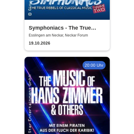
Symphoniacs - The True
Rebels Of Classical Music
Esslingen am Neckar, Neckar Forum
19.10.2026
20:00 Uhr