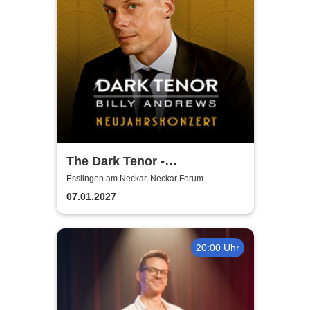
The Dark Tenor -
Neujahrskonzerte
Esslingen am Neckar, Neckar Forum
07.01.2027
20:00 Uhr