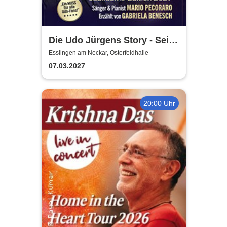
Die Udo Jürgens Story - Sein
Leben, seine Liebe, seine
Esslingen am Neckar, Osterfeldhalle
Musik! Konzerte 2027
07.03.2027
20:00 Uhr