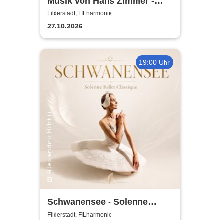
Musik von Hans Zimmer -
gespielt von Lords of the
Filderstadt, FILharmonie
Sound
27.10.2026
19:00 Uhr
Schwanensee - Solenne
Ballet Classique
Filderstadt, FILharmonie