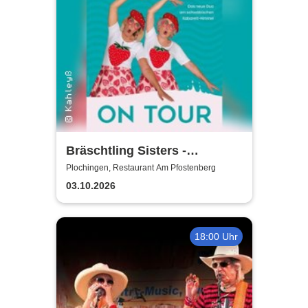
Bräschtling Sisters -
Kamasutrai on Muggafugg
Plochingen, Restaurant Am Pfostenberg
03.10.2026
18:00 Uhr