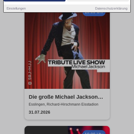
Einstellungen
Datenschutzerklärung
19:00 Uhr
Die große Michael Jackson
Tribute Show | Richard-
Esslingen, Richard-Hirschmann Eisstadion
Hirschmann Eisstadion
31.07.2026