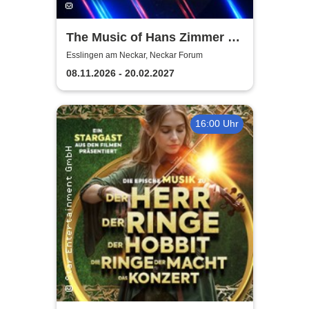
The Music of Hans Zimmer &
Others - A Celebration of Film
Esslingen am Neckar, Neckar Forum
Music
08.11.2026 - 20.02.2027
16:00 Uhr