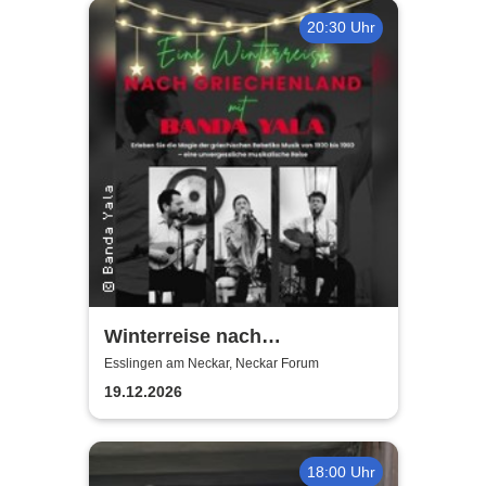
20:30 Uhr
Winterreise nach
Griechenland mit Banda Yala
Esslingen am Neckar, Neckar Forum
19.12.2026
18:00 Uhr