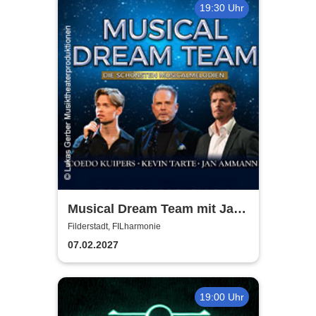
19:30 Uhr
Musical Dream Team mit Jan
Ammann, Kevin Tarte, Oedo
Filderstadt, FILharmonie
Kuipers
07.02.2027
19:00 Uhr