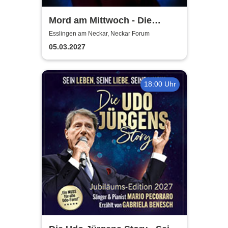
Mord am Mittwoch - Die
Crime Show 2027 - Lucia
Esslingen am Neckar, Neckar Forum
Leona
05.03.2027
18:00 Uhr