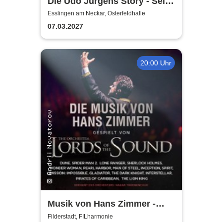
Die Udo Jürgens Story - Sein
Leben, seine Liebe, seine
Esslingen am Neckar, Osterfeldhalle
Musik! Konzerte 2027
07.03.2027
20:00 Uhr
Musik von Hans Zimmer -
gespielt von Lords of the
Filderstadt, FILharmonie