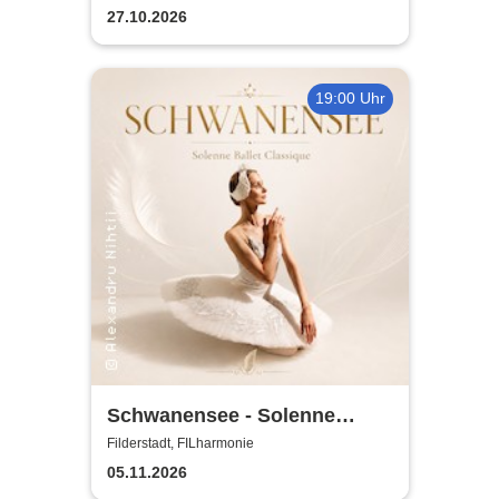
Sound
27.10.2026
19:00 Uhr
Schwanensee - Solenne
Ballet Classique
Filderstadt, FILharmonie
05.11.2026