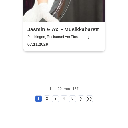
Jasmin & Axl - Musikkabarett
Plochingen, Restaurant Am Pfostenberg
07.11.2026
1 - 30 von 157
1
2
3
4
5
❯
❯❯