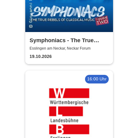
Symphoniacs - The True
Rebels Of Classical Music
Esslingen am Neckar, Neckar Forum
19.10.2026
16:00 Uhr