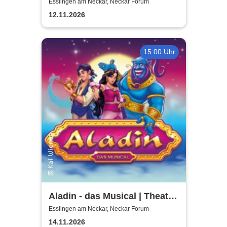
Tour
Esslingen am Neckar, Neckar Forum
12.11.2026
15:00 Uhr
Aladin - das Musical | Theater
Liberi
Esslingen am Neckar, Neckar Forum
14.11.2026