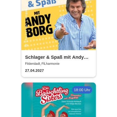
Schlager & Spaß mit Andy
Borg und Gästen
Filderstadt, FILharmonie
27.04.2027
18:00 Uhr