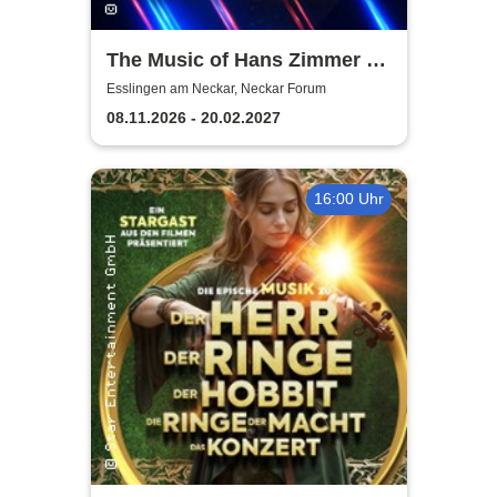
The Music of Hans Zimmer &
Others - A Celebration of Film
Esslingen am Neckar, Neckar Forum
Music
08.11.2026 - 20.02.2027
16:00 Uhr