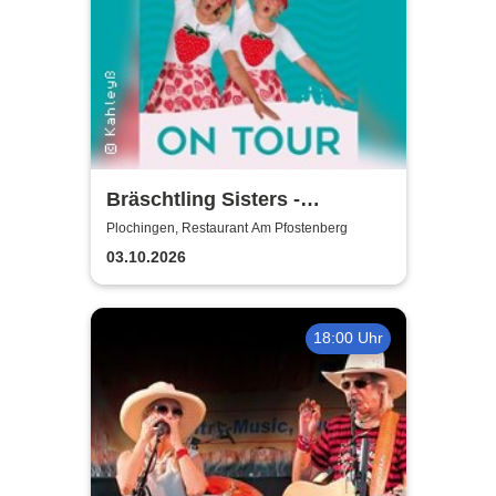
Bräschtling Sisters -
Kamasutrai on Muggafugg
Plochingen, Restaurant Am Pfostenberg
03.10.2026
18:00 Uhr