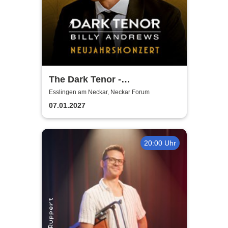
The Dark Tenor -
Neujahrskonzerte
Esslingen am Neckar, Neckar Forum
07.01.2027
20:00 Uhr