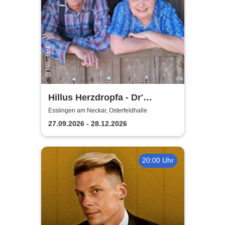
Hillus Herzdropfa - Dr'
normale Wahnsinn!
Esslingen am Neckar, Osterfeldhalle
27.09.2026 - 28.12.2026
20:00 Uhr