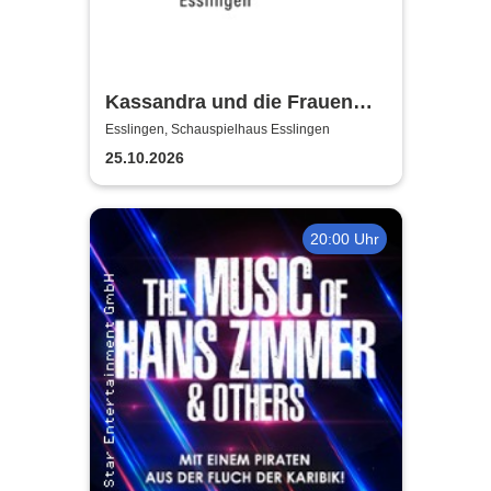
Kassandra und die Frauen
Trojas - Württembergische
Esslingen, Schauspielhaus Esslingen
Landesbühne Esslingen
25.10.2026
20:00 Uhr