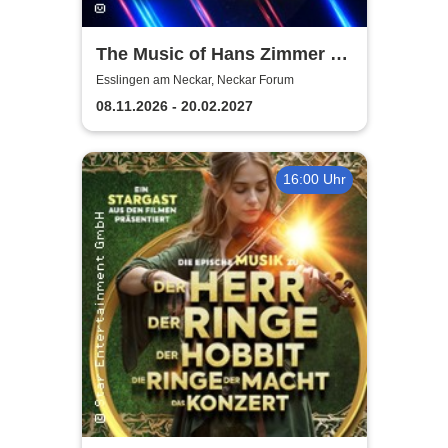
The Music of Hans Zimmer &
Others - A Celebration of Film
Esslingen am Neckar, Neckar Forum
Music
08.11.2026 - 20.02.2027
16:00 Uhr