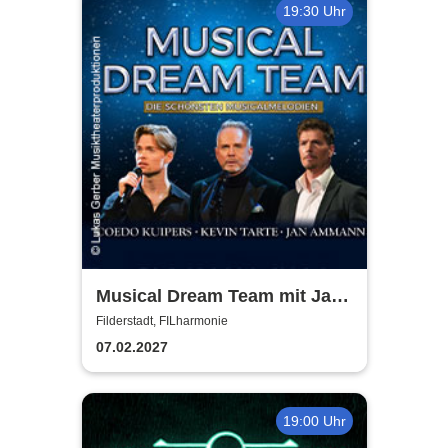
19:30 Uhr
Musical Dream Team mit Jan
Ammann, Kevin Tarte, Oedo
Filderstadt, FILharmonie
Kuipers
07.02.2027
19:00 Uhr