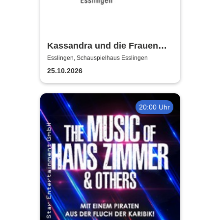
Kassandra und die Frauen
Trojas - Württembergische
Esslingen, Schauspielhaus Esslingen
Landesbühne Esslingen
25.10.2026
20:00 Uhr