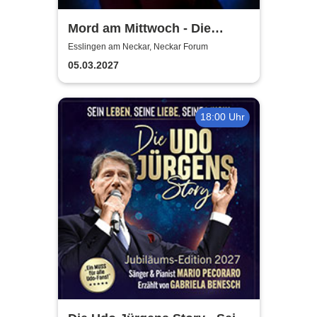
Mord am Mittwoch - Die
Crime Show 2027 - Lucia
Esslingen am Neckar, Neckar Forum
Leona
05.03.2027
18:00 Uhr