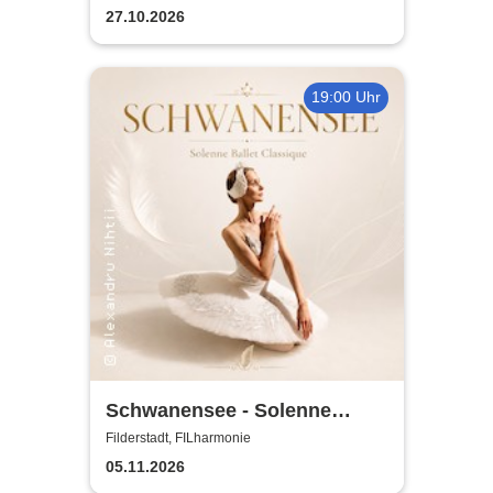
Sound
27.10.2026
19:00 Uhr
Schwanensee - Solenne
Ballet Classique
Filderstadt, FILharmonie
05.11.2026