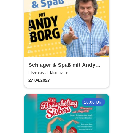
Schlager & Spaß mit Andy
Borg und Gästen
Filderstadt, FILharmonie
27.04.2027
18:00 Uhr