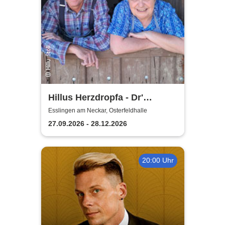
Hillus Herzdropfa - Dr'
normale Wahnsinn!
Esslingen am Neckar, Osterfeldhalle
27.09.2026 - 28.12.2026
20:00 Uhr