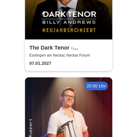
The Dark Tenor -
Neujahrskonzerte
Esslingen am Neckar, Neckar Forum
07.01.2027
20:00 Uhr