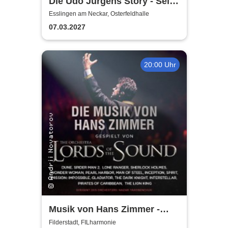
Die Udo Jürgens Story - Sein
Leben, seine Liebe, seine
Esslingen am Neckar, Osterfeldhalle
Musik! Konzerte 2027
07.03.2027
20:00 Uhr
Musik von Hans Zimmer -
gespielt von Lords of the
Filderstadt, FILharmonie