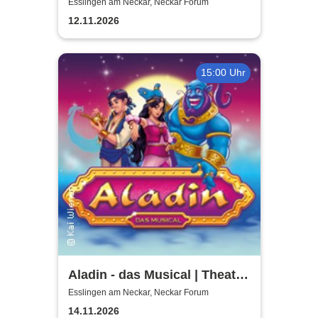
Tour
Esslingen am Neckar, Neckar Forum
12.11.2026
15:00 Uhr
Aladin - das Musical | Theater
Liberi
Esslingen am Neckar, Neckar Forum
14.11.2026