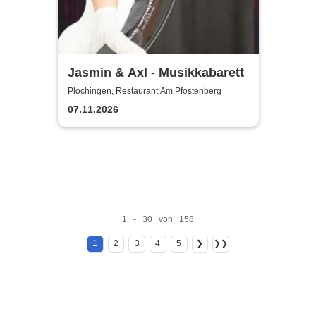
Jasmin & Axl - Musikkabarett
Plochingen, Restaurant Am Pfostenberg
07.11.2026
1 - 30 von 158
1
2
3
4
5
❯
❯❯