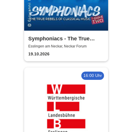
Symphoniacs - The True
Rebels Of Classical Music
Esslingen am Neckar, Neckar Forum
19.10.2026
16:00 Uhr