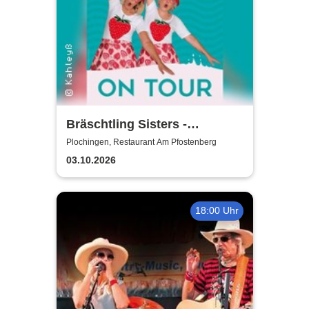
Bräschtling Sisters -
Kamasutrai on Muggafugg
Plochingen, Restaurant Am Pfostenberg
03.10.2026
18:00 Uhr