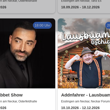
 2026
Comedy Show in Essli
n am Neckar, Osterfeldhalle
Esslingen am Neckar, Tanz Es
2026
18.09.2026 - 18.12.2026
18:00 Uhr
2
bbet Show
Addnfahrer - Lausbua
Gschicht'n
n am Neckar, Osterfeldhalle
Esslingen am Neckar, Neckar Forum
2026
10.10.2026 - 12.12.2026