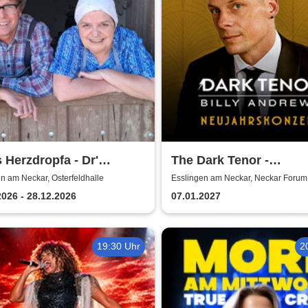
s Herzdropfa - Dr'
The Dark Tenor -
ale Wahnsinn!
Neujahrskonzerte
n am Neckar, Osterfeldhalle
Esslingen am Neckar, Neckar Forum
2026 - 28.12.2026
07.01.2027
19:30 Uhr
2