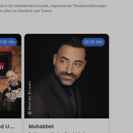
Angebot! Ob mitreißende Konzerte, inspirierende Theateraufführungen
en alles im Überblick und Tickets.
0:00 Uhr
18:00 Uhr
nd Up
Muhabbet