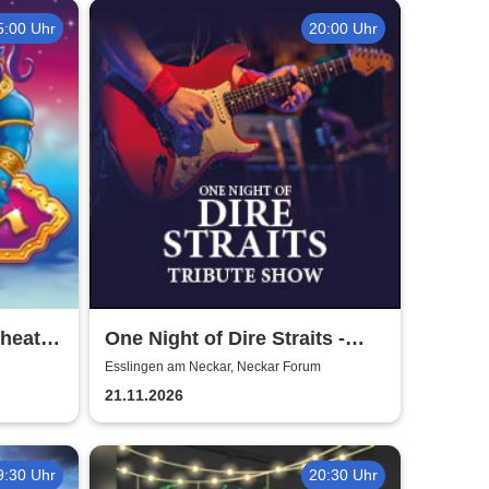
5:00 Uhr
20:00 Uhr
Theater
One Night of Dire Straits -
Tribute Show
Esslingen am Neckar, Neckar Forum
21.11.2026
9:30 Uhr
20:30 Uhr