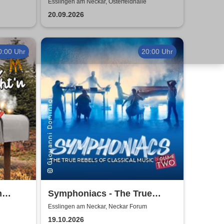
ngen
Esslingen am Neckar, Osterfeldhalle
20.09.2026
0:00 Uhr
20:00 Uhr
m
Symphoniacs - The True
Rebels Of Classical Music
Esslingen am Neckar, Neckar Forum
19.10.2026