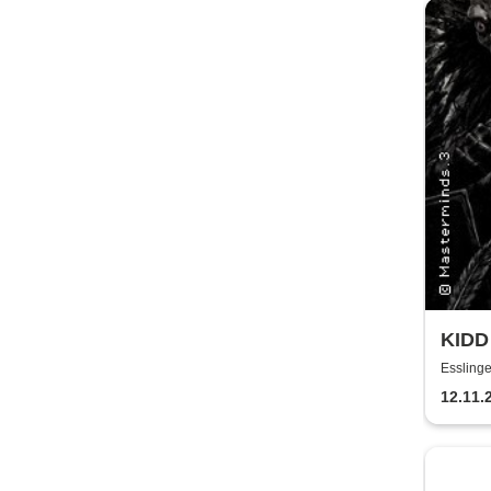
KIDD
Tour
Essling
12.11.