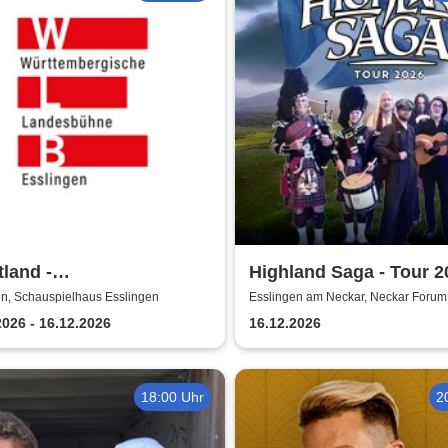
land -
Highland Saga - Tour 2
tembergische
en, Schauspielhaus Esslingen
Esslingen am Neckar, Neckar Forum
esbühne Esslingen
2026 - 16.12.2026
16.12.2026
18:00 Uhr
2