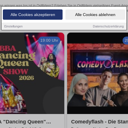
en wissen was los ist in Ostfildern? Erleben Sie in Ostfildern vielseitiges Event-
oder aufregende Veranstaltungen in Ostfildern – hier find
Alle Cookies akzeptieren
Alle Cookies ablehnen
Einstellungen
Datenschutzerklärung
19:00 Uhr
2
 "Dancing Queen"
Comedyflash - Die Sta