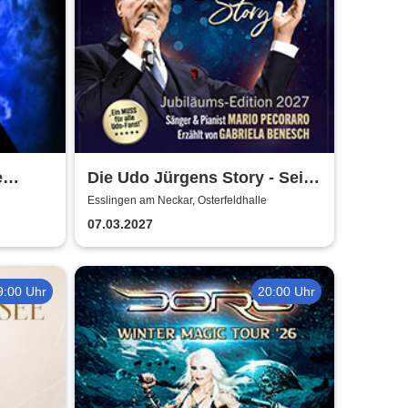
e
Die Udo Jürgens Story - Sein
ia
Leben, seine Liebe, seine
Esslingen am Neckar, Osterfeldhalle
Musik! Konzerte 2027
07.03.2027
9:00 Uhr
20:00 Uhr