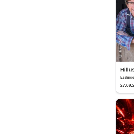
Hillu
norm
Esslinge
27.09.