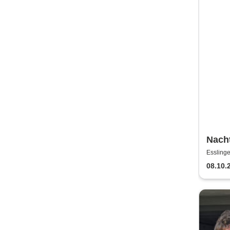
Nacht
Würt
Essling
Land
08.10.