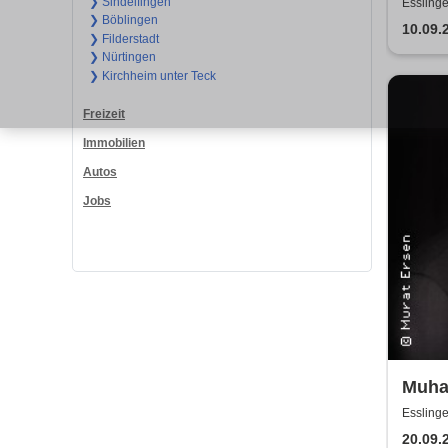
Show
❯ Sindelfingen
Esslinge
❯ Böblingen
10.09.
❯ Filderstadt
❯ Nürtingen
❯ Kirchheim unter Teck
Freizeit
Immobilien
Autos
Jobs
Muha
Esslinge
20.09.