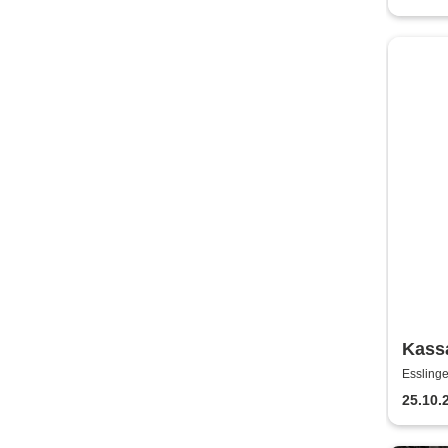
Kass
Troja
Essling
Land
25.10.