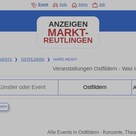
Event
Auto
Immo
Job
ANZEIGEN
MARKT-
REUTLINGEN
VENTS
❯
OSTFILDERN
❯
HARD-HEAVY
Veranstaltungen Ostfildern - Was is
×
ern
Alle Events in Ostfildern - Konzerte, Th