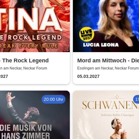
- The Rock Legend
Mord am Mittwoch - Di
Crime Show 2027 - Luc
en am Neckar, Neckar Forum
Esslingen am Neckar, Neckar Forum
Leona
2027
05.03.2027
20:00 Uhr
1