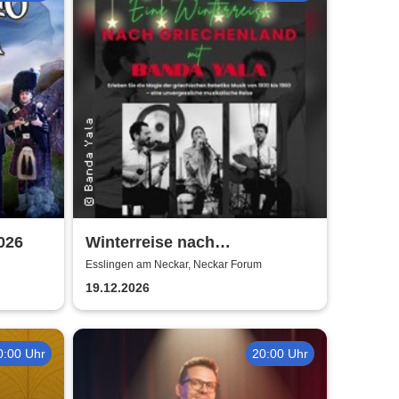
026
Winterreise nach
Griechenland mit Banda Yala
Esslingen am Neckar, Neckar Forum
19.12.2026
0:00 Uhr
20:00 Uhr