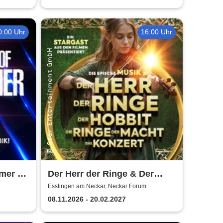
0:00 Uhr
16:00 Uhr
mmer &
Der Herr der Ringe & Der
of Film
Hobbit
Esslingen am Neckar, Neckar Forum
08.11.2026 - 20.02.2027