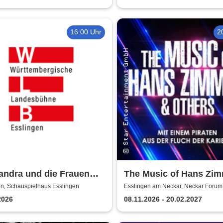
16:00 Uhr
2
andra und die Frauen
The Music of Hans Zi
s - Württembergische
Others - A Celebration 
en, Schauspielhaus Esslingen
Esslingen am Neckar, Neckar Forum
esbühne Esslingen
Music
2026
08.11.2026 - 20.02.2027