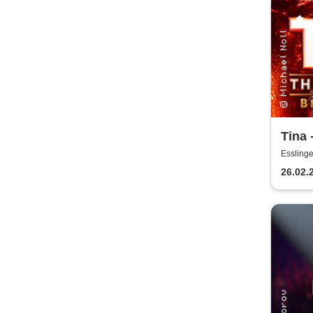
Tina 
Essling
26.02.