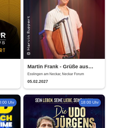
Martin Frank - Grüße aus
Allegro Süd
Esslingen am Neckar, Neckar Forum
05.02.2027
0:00 Uhr
18:00 Uhr