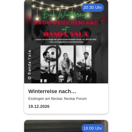
20:30 Uhr
Winterreise nach
Griechenland mit Banda Yala
Esslingen am Neckar, Neckar Forum
19.12.2026
18:00 Uhr