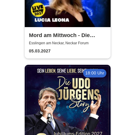
Mord am Mittwoch - Die
Crime Show 2027 - Lucia
Esslingen am Neckar, Neckar Forum
Leona
05.03.2027
18:00 Uhr