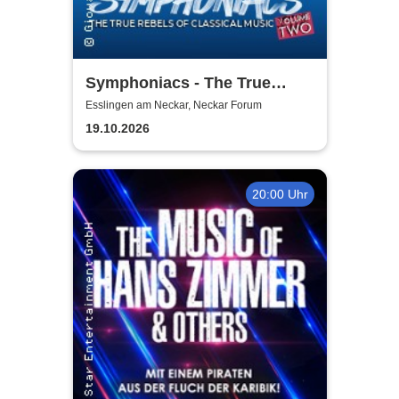
Symphoniacs - The True
Rebels Of Classical Music
Esslingen am Neckar, Neckar Forum
19.10.2026
20:00 Uhr