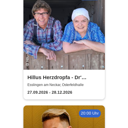
Hillus Herzdropfa - Dr'
normale Wahnsinn!
Esslingen am Neckar, Osterfeldhalle
27.09.2026 - 28.12.2026
20:00 Uhr