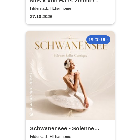
Musik von Hans Zimmer -
gespielt von Lords of the
Filderstadt, FILharmonie
Sound
27.10.2026
19:00 Uhr
Schwanensee - Solenne
Ballet Classique
Filderstadt, FILharmonie