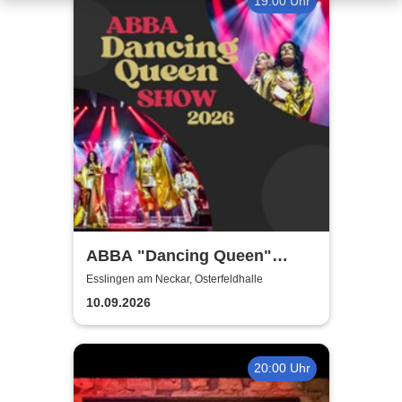
19:00 Uhr
ABBA "Dancing Queen"
Show 2026
Esslingen am Neckar, Osterfeldhalle
10.09.2026
20:00 Uhr