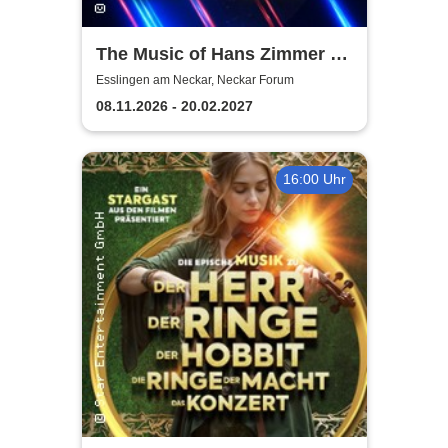
The Music of Hans Zimmer &
Others - A Celebration of Film
Esslingen am Neckar, Neckar Forum
Music
08.11.2026 - 20.02.2027
16:00 Uhr