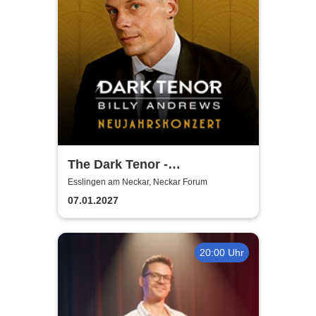
The Dark Tenor -
Neujahrskonzerte
Esslingen am Neckar, Neckar Forum
07.01.2027
20:00 Uhr