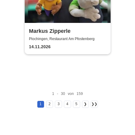
Markus Zipperle
Plochingen, Restaurant Am Pfostenberg
14.11.2026
1 - 30 von 159
1
2
3
4
5
❯
❯❯