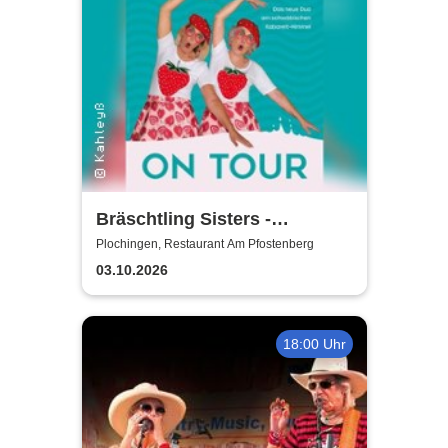
Bräschtling Sisters -
Kamasutrai on Muggafugg
Plochingen, Restaurant Am Pfostenberg
03.10.2026
18:00 Uhr