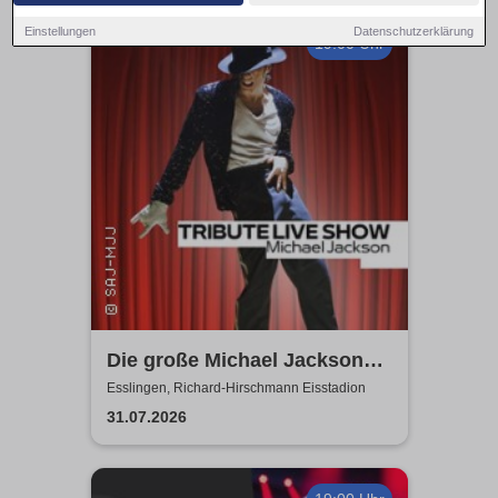
Einstellungen
Datenschutzerklärung
19:00 Uhr
Die große Michael Jackson
Tribute Show | Richard-
Esslingen, Richard-Hirschmann Eisstadion
Hirschmann Eisstadion
31.07.2026