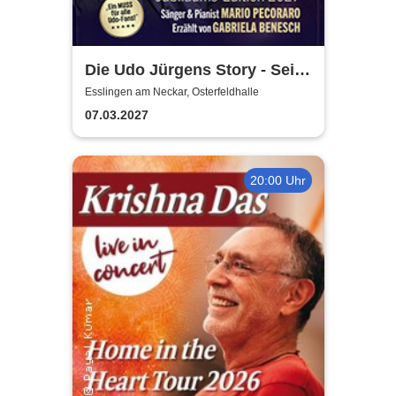
Die Udo Jürgens Story - Sein
Leben, seine Liebe, seine
Esslingen am Neckar, Osterfeldhalle
Musik! Konzerte 2027
07.03.2027
20:00 Uhr